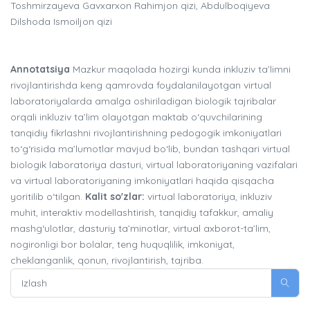
Toshmirzayeva Gavxarxon Rahimjon qizi, Abdulboqiyeva
Dilshoda Ismoiljon qizi
Annotatsiya
Mazkur maqolada hozirgi kunda inkluziv ta’limni
rivojlantirishda keng qamrovda foydalanilayotgan virtual
laboratoriyalarda amalga oshiriladigan biologik tajribalar
orqali inkluziv ta’lim olayotgan maktab o‘quvchilarining
tanqidiy fikrlashni rivojlantirishning pedogogik imkoniyatlari
to‘g‘risida ma’lumotlar mavjud bo‘lib, bundan tashqari virtual
biologik laboratoriya dasturi, virtual laboratoriyaning vazifalari
va virtual laboratoriyaning imkoniyatlari haqida qisqacha
yoritilib o‘tilgan.
Kalit so'zlar:
virtual laboratoriya, inkluziv
muhit, interaktiv modellashtirish, tanqidiy tafakkur, amaliy
mashg‘ulotlar, dasturiy ta’minotlar, virtual axborot-ta’lim,
nogironligi bor bolalar, teng huquqlilik, imkoniyat,
cheklanganlik, qonun, rivojlantirish, tajriba.