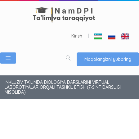
Kirish
|
Maqolangizni yuboring
INKLUZIV TA’LIMDA BIOLOGIYA DARSLARINI VIRTUAL
LABOROTIYALAR ORQALI TASHKIL ETISH (7-SINF DARSLIGI
MISOLIDA)