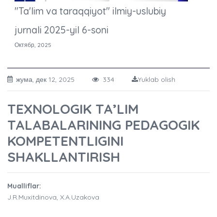
"Ta'lim va taraqqiyot" ilmiy-uslubiy
jurnali 2025-yil 6-soni
Октябр, 2025
жума, дек 12, 2025
334
Yuklab olish
TEXNOLOGIK TA’LIM
TALABALARINING PEDAGOGIK
KOMPETENTLIGINI
SHAKLLANTIRISH
Mualliflar:
J.R.Muxitdinova, X.A.Uzakova