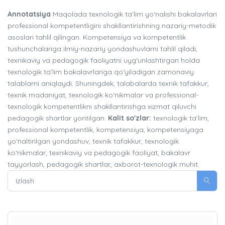
Annotatsiya
Maqolada texnologik ta’lim yo‘nalishi bakalavrlari
professional kompetentligini shakllantirishning nazariy-metodik
asoslari tahlil qilingan. Kompetensiya va kompetentlik
tushunchalariga ilmiy-nazariy yondashuvlarni tahlil qiladi,
texnikaviy va pedagogik faoliyatni uyg‘unlashtirgan holda
texnologik ta’lim bakalavrlariga qo‘yiladigan zamonaviy
talablarni aniqlaydi. Shuningdek, talabalarda texnik tafakkur,
texnik madaniyat, texnologik ko‘nikmalar va professional-
texnologik kompetentlikni shakllantirishga xizmat qiluvchi
pedagogik shartlar yoritilgan.
Kalit so'zlar:
texnologik ta’lim,
professional kompetentlik, kompetensiya, kompetensiyaga
yo‘naltirilgan yondashuv, texnik tafakkur, texnologik
ko‘nikmalar, texnikaviy va pedagogik faoliyat, bakalavr
tayyorlash, pedagogik shartlar, axborot-texnologik muhit.