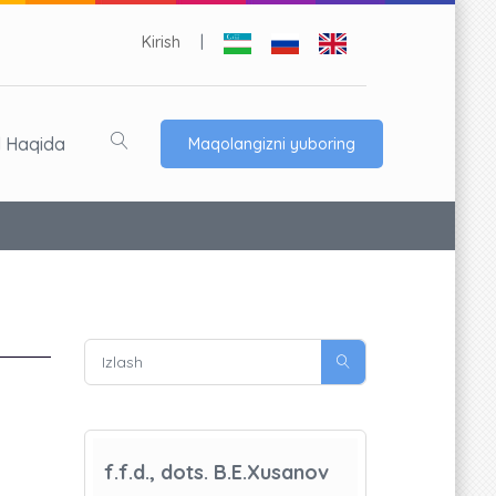
Kirish
|
l Haqida
Maqolangizni yuboring
f.f.d., dots. B.E.Xusanov