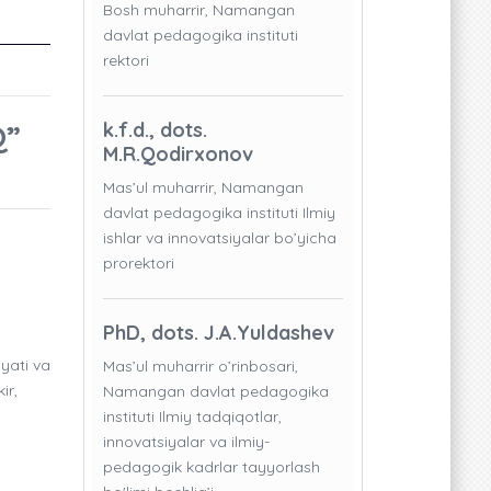
Bosh muharrir, Namangan
davlat pedagogika instituti
rektori
Q”
k.f.d., dots.
M.R.Qodirxonov
Mas’ul muharrir, Namangan
davlat pedagogika instituti Ilmiy
ishlar va innovatsiyalar bo’yicha
prorektori
PhD, dots. J.A.Yuldashev
iyati va
Mas’ul muharrir o’rinbosari,
ir,
Namangan davlat pedagogika
instituti Ilmiy tadqiqotlar,
innovatsiyalar va ilmiy-
pedagogik kadrlar tayyorlash