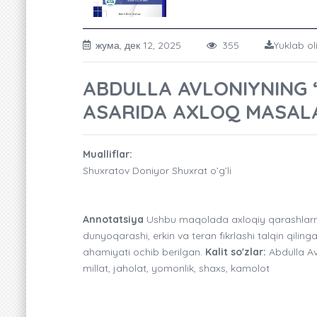
жума, дек 12, 2025
355
Yuklab ol
ABDULLA AVLONIYNING 
ASARIDA AXLOQ MASAL
Mualliflar:
Shuxratov Doniyor Shuxrat o’g’li
Annotatsiya
Ushbu maqolada axloqiy qarashlarning
dunyoqarashi, erkin va teran fikrlashi talqin qili
ahamiyati ochib berilgan.
Kalit so'zlar:
Abdulla Avl
millat, jaholat, yomonlik, shaxs, kamolot