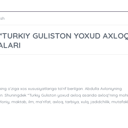
ish
“TURKIY GULISTON YOXUD AXLO
ALARI
 o’ziga xos xususiyatlariga ta’rif berilgan. Abdulla Avloniyning
ngan. Shuningdek “Turkiy Guliston yoxud axloq asarida axloq”ning moh
oniy, maktab, ilm, ma’rifat, axloq, tarbiya, xulq, jadidchilik, mutafakk