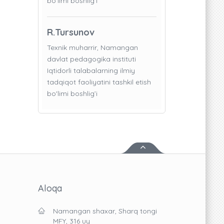
bo'limi boshlig’i
R.Tursunov
Texnik muharrir, Namangan
davlat pedagogika instituti
Iqtidorli talabalarning ilmiy
tadqiqot faoliyatini tashkil etish
bo'limi boshlig’i
Aloqa
Namangan shaxar, Sharq tongi
MFY, 316 uy