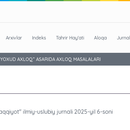
Arxivlar
Indeks
Tahrir Hay'ati
Aloqa
Jurna
 YOXUD AXLOQ” ASARIDA AXLOQ MASALALARI
aqqiyot" ilmiy-uslubiy jurnali 2025-yil 6-soni