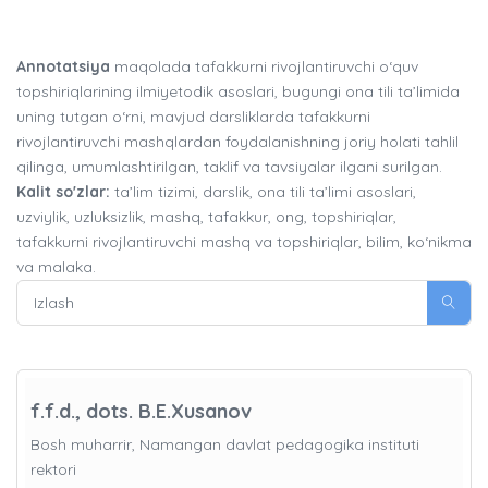
Annotatsiya
maqolada tafakkurni rivojlantiruvchi o‘quv
topshiriqlarining ilmiyetodik asoslari, bugungi ona tili ta’limida
uning tutgan o‘rni, mavjud darsliklarda tafakkurni
rivojlantiruvchi mashqlardan foydalanishning joriy holati tahlil
qilinga, umumlashtirilgan, taklif va tavsiyalar ilgani surilgan.
Kalit so'zlar:
ta’lim tizimi, darslik, ona tili ta’limi asoslari,
uzviylik, uzluksizlik, mashq, tafakkur, ong, topshiriqlar,
tafakkurni rivojlantiruvchi mashq va topshiriqlar, bilim, ko‘nikma
va malaka.
f.f.d., dots. B.E.Xusanov
Bosh muharrir, Namangan davlat pedagogika instituti
rektori