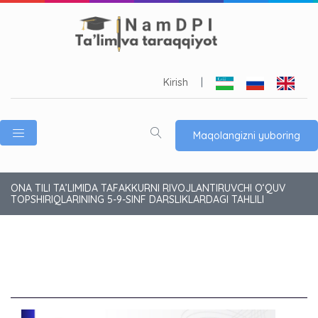
Kirish
|
Maqolangizni yuboring
ONA TILI TA’LIMIDA TAFAKKURNI RIVOJLANTIRUVCHI O‘QUV
TOPSHIRIQLARINING 5-9-SINF DARSLIKLARDAGI TAHLILI