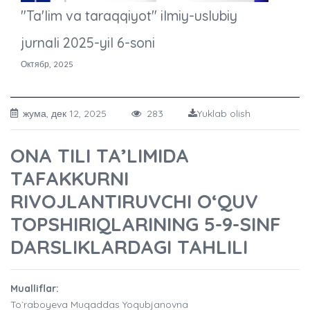
"Ta'lim va taraqqiyot" ilmiy-uslubiy
jurnali 2025-yil 6-soni
Октябр, 2025
жума, дек 12, 2025
283
Yuklab olish
ONA TILI TA’LIMIDA
TAFAKKURNI
RIVOJLANTIRUVCHI O‘QUV
TOPSHIRIQLARINING 5-9-SINF
DARSLIKLARDAGI TAHLILI
Mualliflar:
To`raboyeva Muqaddas Yoqubjanovna