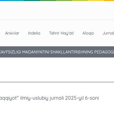
Arxivlar
Indeks
Tahrir Hay'ati
Aloqa
Jurna
XAVFSIZLIGI MADANIYATINI SHAKLLANTIRISHNING PEDAGOG
aqqiyot" ilmiy-uslubiy jurnali 2025-yil 6-soni