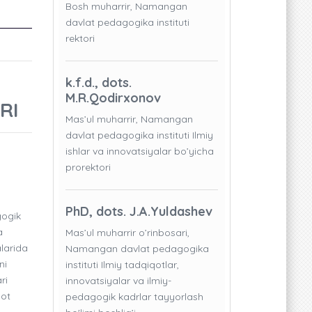
Bosh muharrir, Namangan
davlat pedagogika instituti
rektori
k.f.d., dots.
M.R.Qodirxonov
RI
Mas’ul muharrir, Namangan
davlat pedagogika instituti Ilmiy
ishlar va innovatsiyalar bo’yicha
prorektori
PhD, dots. J.A.Yuldashev
gogik
a
Mas’ul muharrir o’rinbosari,
alarida
Namangan davlat pedagogika
ni
instituti Ilmiy tadqiqotlar,
ri
innovatsiyalar va ilmiy-
yot
pedagogik kadrlar tayyorlash