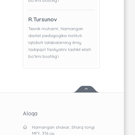
bo'limi boshlig’i
R.Tursunov
Texnik muharrir, Namangan
davlat pedagogika instituti
Iqtidorli talabalarning ilmiy
tadqiqot faoliyatini tashkil etish
bo'limi boshlig’i
Aloqa
Namangan shaxar, Sharq tongi
MFY, 316 uy