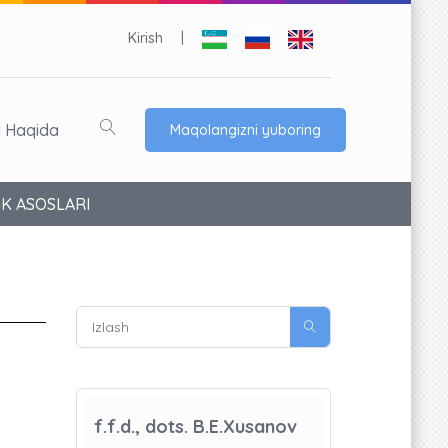
Kirish
|
l Haqida
Maqolangizni yuboring
IK ASOSLARI
f.f.d., dots. B.E.Xusanov