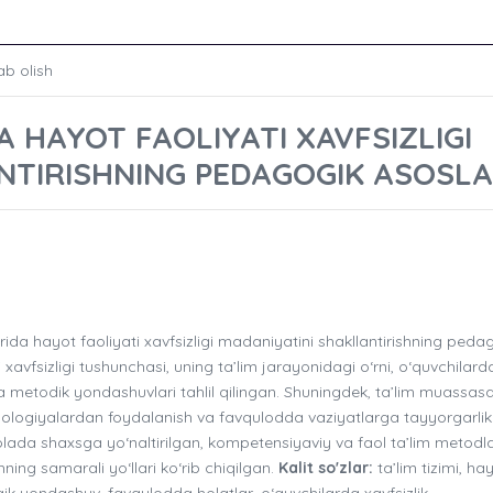
ab olish
 HAYOT FAOLIYATI XAVFSIZLIGI
NTIRISHNING PEDAGOGIK ASOSLA
a hayot faoliyati xavfsizligi madaniyatini shakllantirishning peda
avfsizligi tushunchasi, uning ta’lim jarayonidagi o‘rni, o‘quvchilard
 va metodik yondashuvlari tahlil qilingan. Shuningdek, ta’lim muassas
ologiyalardan foydalanish va favqulodda vaziyatlarga tayyorgarlik
olada shaxsga yo‘naltirilgan, kompetensiyaviy va faol ta’lim metodla
hning samarali yo‘llari ko‘rib chiqilgan.
Kalit so'zlar:
ta’lim tizimi, ha
ogik yondashuv, favqulodda holatlar, o‘quvchilarda xavfsizlik,