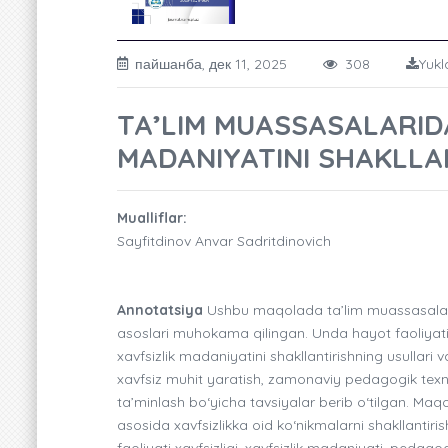
пайшанба, дек 11, 2025
308
Yukl
TA’LIM MUASSASALARIDA
MADANIYATINI SHAKLLA
Mualliflar:
Sayfitdinov Anvar Sadritdinovich
Annotatsiya
Ushbu maqolada ta’lim muassasalarid
asoslari muhokama qilingan. Unda hayot faoliyati x
xavfsizlik madaniyatini shakllantirishning usullari
xavfsiz muhit yaratish, zamonaviy pedagogik texn
ta’minlash bo‘yicha tavsiyalar berib o‘tilgan. Maq
asosida xavfsizlikka oid ko‘nikmalarni shakllantiris
faoliyati xavfsizligi, xavfsizlik madaniyati, pedag