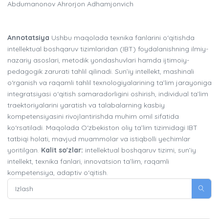
Abdumanonov Ahrorjon Adhamjonvich
Annotatsiya
Ushbu maqolada texnika fanlarini o‘qitishda
intellektual boshqaruv tizimlaridan (IBT) foydalanishning ilmiy-
nazariy asoslari, metodik yondashuvlari hamda ijtimoiy-
pedagogik zarurati tahlil qilinadi. Sun’iy intellekt, mashinali
o‘rganish va raqamli tahlil texnologiyalarining ta’lim jarayoniga
integratsiyasi o‘qitish samaradorligini oshirish, individual ta’lim
traektoriyalarini yaratish va talabalarning kasbiy
kompetensiyasini rivojlantirishda muhim omil sifatida
ko‘rsatiladi. Maqolada O‘zbekiston oliy ta’lim tizimidagi IBT
tatbiqi holati, mavjud muammolar va istiqbolli yechimlar
yoritilgan.
Kalit so'zlar:
intellektual boshqaruv tizimi, sun’iy
intellekt, texnika fanlari, innovatsion ta’lim, raqamli
kompetensiya, adaptiv o‘qitish.