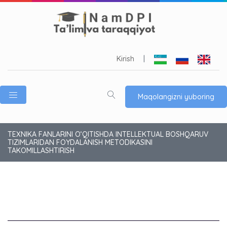
Kirish
|
Maqolangizni yuboring
TEXNIKA FANLARINI O‘QITISHDA INTELLEKTUAL BOSHQARUV
TIZIMLARIDAN FOYDALANISH METODIKASINI
TAKOMILLASHTIRISH