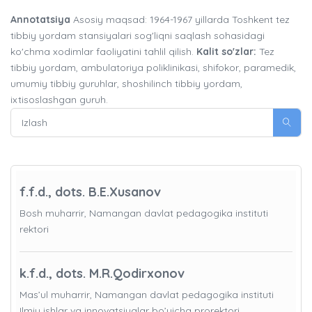
Annotatsiya
Asosiy maqsad: 1964-1967 yillarda Toshkent tez
tibbiy yordam stansiyalari sog'liqni saqlash sohasidagi
ko'chma xodimlar faoliyatini tahlil qilish.
Kalit so'zlar:
Tez
tibbiy yordam, ambulatoriya poliklinikasi, shifokor, paramedik,
umumiy tibbiy guruhlar, shoshilinch tibbiy yordam,
ixtisoslashgan guruh.
f.f.d., dots. B.E.Xusanov
Bosh muharrir, Namangan davlat pedagogika instituti
rektori
k.f.d., dots. M.R.Qodirxonov
Mas’ul muharrir, Namangan davlat pedagogika instituti
Ilmiy ishlar va innovatsiyalar bo’yicha prorektori