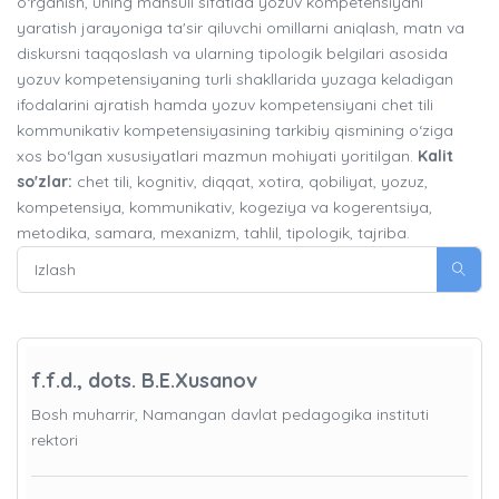
o‘rganish, uning mahsuli sifatida yozuv kompetensiyani
yaratish jarayoniga ta'sir qiluvchi omillarni aniqlash, matn va
diskursni taqqoslash va ularning tipologik belgilari asosida
yozuv kompetensiyaning turli shakllarida yuzaga keladigan
ifodalarini ajratish hamda yozuv kompetensiyani chet tili
kommunikativ kompetensiyasining tarkibiy qismining o‘ziga
xos bo‘lgan xususiyatlari mazmun mohiyati yoritilgan.
Kalit
so'zlar:
chet tili, kognitiv, diqqat, xotira, qobiliyat, yozuz,
kompetensiya, kommunikativ, kogeziya va kogerentsiya,
metodika, samara, mexanizm, tahlil, tipologik, tajriba.
f.f.d., dots. B.E.Xusanov
Bosh muharrir, Namangan davlat pedagogika instituti
rektori