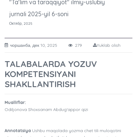
"Ta'lim va taraqqiyot" ilmiy-uslubiy
jurnali 2025-yil 6-soni
Октябр, 2025
чоршанба, дек 10, 2025
279
Yuklab olish
TALABALARDA YOZUV
KOMPETENSIYANI
SHAKLLANTIRISH
Mualliflar:
Odiljonova Shoxsanam Abdug‘appor qizi
Annotatsiya
Ushbu maqolada yozma chet tili muloqotini