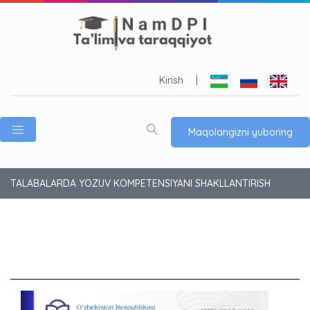
Kirish
|
Maqolangizni yuboring
TALABALARDA YOZUV KOMPETENSIYANI SHAKLLANTIRISH