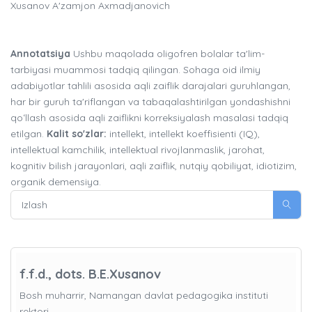
Xusanov A'zamjon Axmadjanovich
Annotatsiya
Ushbu maqolada oligofren bolalar ta'lim-
tarbiyasi muammosi tadqiq qilingan. Sohaga oid ilmiy
adabiyotlar tahlili asosida aqli zaiflik darajalari guruhlangan,
har bir guruh ta'riflangan va tabaqalashtirilgan yondashishni
qoʻllash asosida aqli zaiflikni korreksiyalash masalasi tadqiq
etilgan.
Kalit so'zlar:
intellekt, intellekt koeffisienti (IQ),
intellektual kamchilik, intellektual rivojlanmaslik, jarohat,
kognitiv bilish jarayonlari, aqli zaiflik, nutqiy qobiliyat, idiotizim,
organik demensiya.
f.f.d., dots. B.E.Xusanov
Bosh muharrir, Namangan davlat pedagogika instituti
rektori