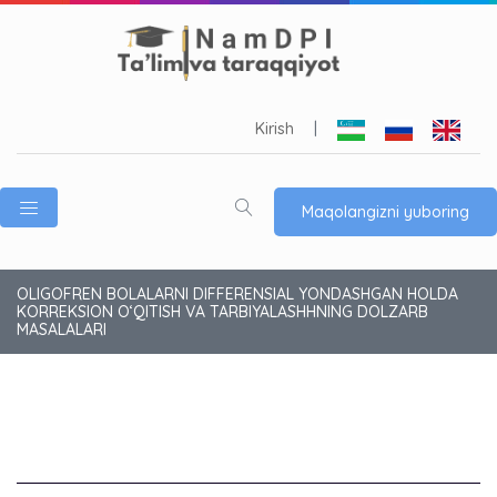
Kirish
|
Maqolangizni yuboring
OLIGOFREN BOLALARNI DIFFERENSIAL YONDASHGAN HOLDA
KORREKSION OʻQITISH VA TARBIYALASHHNING DOLZARB
MASALALARI