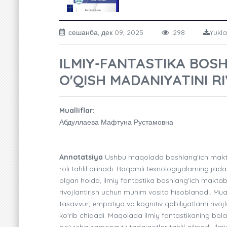
сешанба, дек 09, 2025
298
Yukla
ILMIY-FANTASTIKA BOS
O'QISH MADANIYATINI R
Mualliflar:
Абдуллаева Мафтуна Рустамовна
Annotatsiya
Ushbu maqolada boshlang'ich maktab 
roli tahlil qilinadi. Raqamli texnologiyalarning jad
olgan holda, ilmiy fantastika boshlang'ich maktab o
rivojlantirish uchun muhim vosita hisoblanadi. Mual
tasavvur, empatiya va kognitiv qobiliyatlarni riv
ko'rib chiqadi. Maqolada ilmiy fantastikaning bolala
bo'yicha zamonaviy tadqiqotlar tahlil qilinadi. Ilm