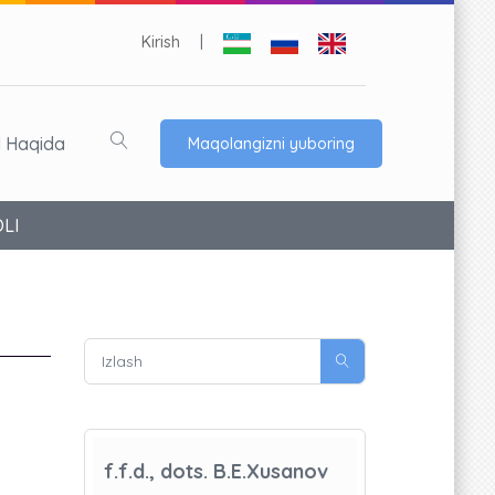
Kirish
|
l Haqida
Maqolangizni yuboring
LI
f.f.d., dots. B.E.Xusanov