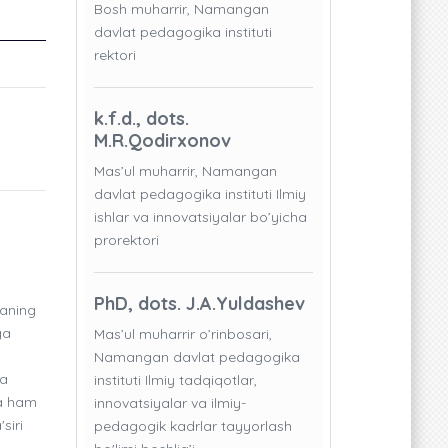
Bosh muharrir, Namangan
davlat pedagogika instituti
rektori
k.f.d., dots.
M.R.Qodirxonov
Mas’ul muharrir, Namangan
davlat pedagogika instituti Ilmiy
ishlar va innovatsiyalar bo’yicha
prorektori
PhD, dots. J.A.Yuldashev
kaning
ga
Mas’ul muharrir o’rinbosari,
Namangan davlat pedagogika
da
instituti Ilmiy tadqiqotlar,
da ham
innovatsiyalar va ilmiy-
siri
pedagogik kadrlar tayyorlash