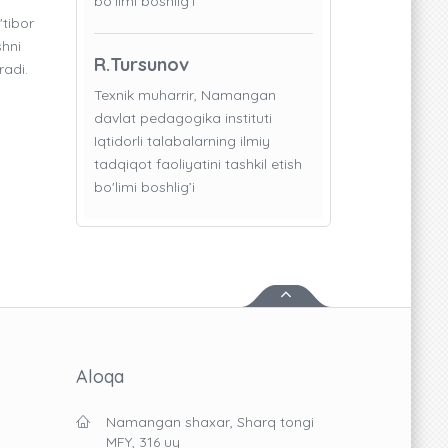
bo'limi boshlig’i
'tibor
shni
R.Tursunov
radi.
Texnik muharrir, Namangan
davlat pedagogika instituti
Iqtidorli talabalarning ilmiy
tadqiqot faoliyatini tashkil etish
bo'limi boshlig’i
Aloqa
Namangan shaxar, Sharq tongi
MFY, 316 uy