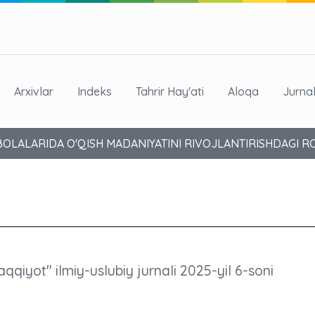
Arxivlar
Indeks
Tahrir Hay'ati
Aloqa
Jurna
BOLALARIDA O'QISH MADANIYATINI RIVOJLANTIRISHDAGI RO
aqqiyot" ilmiy-uslubiy jurnali 2025-yil 6-soni