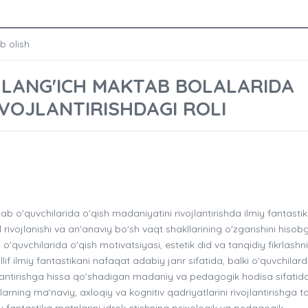
b olish
HLANG'ICH MAKTAB BOLALARIDA
IVOJLANTIRISHDAGI ROLI
o'quvchilarida o'qish madaniyatini rivojlantirishda ilmiy fantasti
al rivojlanishi va an'anaviy bo'sh vaqt shakllarining o'zgarishini hisob
'quvchilarida o'qish motivatsiyasi, estetik did va tanqidiy fikrlashni
lif ilmiy fantastikani nafaqat adabiy janr sifatida, balki o'quvchilar
ojlantirishga hissa qo'shadigan madaniy va pedagogik hodisa sifati
rning ma'naviy, axloqiy va kognitiv qadriyatlarini rivojlantirishga ta'
iy fantastika matnlarini idrok etishning psixologik va pedagogik