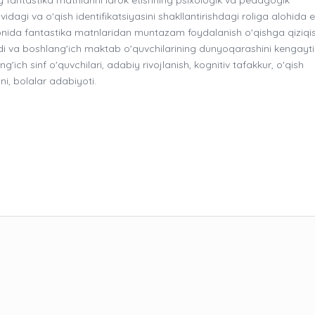
dagi va o'qish identifikatsiyasini shakllantirishdagi roliga alohida e
rayonida fantastika matnlaridan muntazam foydalanish o'qishga qiziqi
iradi va boshlang'ich maktab o'quvchilarining dunyoqarashini kengayti
'ich sinf o'quvchilari, adabiy rivojlanish, kognitiv tafakkur, o'qish
ni, bolalar adabiyoti.