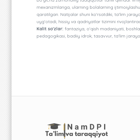
mexanizmlariga, ularning bolalarning ijtimoiylashuvi
qaratilgan. Natijalar shuni ko'rsatdiki, ta'lim ja
uyg'otadi, hissiy va qadriyatlar tizimini rivojlant
Kalit so'zlar:
fantaziya, o'qish madaniyati, boshlang
pedagogikasi, badiiy idrok, tasavvur, ta'lim jarayo