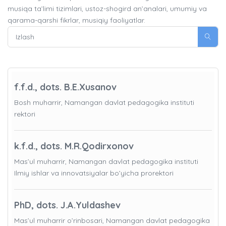
musiqa ta’limi tizimlari, ustoz-shogird an’analari, umumiy va
qarama-qarshi fikrlar, musiqiy faoliyatlar.
f.f.d., dots. B.E.Xusanov
Bosh muharrir, Namangan davlat pedagogika instituti
rektori
k.f.d., dots. M.R.Qodirxonov
Mas’ul muharrir, Namangan davlat pedagogika instituti
Ilmiy ishlar va innovatsiyalar bo’yicha prorektori
PhD, dots. J.A.Yuldashev
Mas’ul muharrir o’rinbosari, Namangan davlat pedagogika