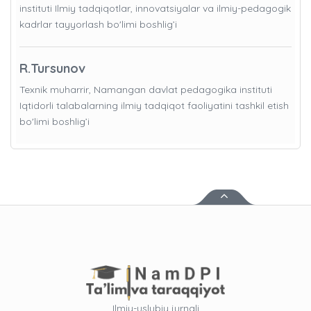
instituti Ilmiy tadqiqotlar, innovatsiyalar va ilmiy-pedagogik
kadrlar tayyorlash bo'limi boshlig’i
R.Tursunov
Texnik muharrir, Namangan davlat pedagogika instituti
Iqtidorli talabalarning ilmiy tadqiqot faoliyatini tashkil etish
bo'limi boshlig’i
Ilmiy-uslubiy jurnali