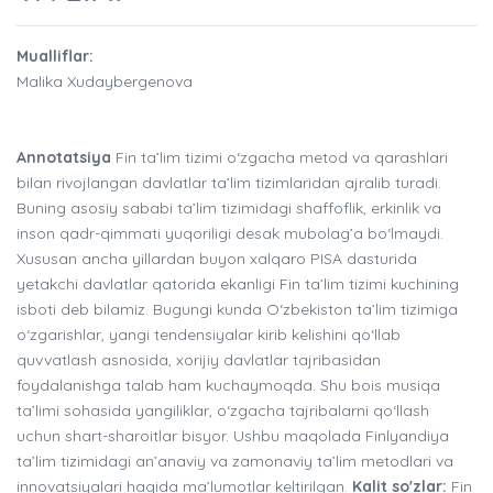
Mualliflar:
Malika Xudaybergenova
Annotatsiya
Fin ta’lim tizimi o‘zgacha metod va qarashlari
bilan rivojlangan davlatlar ta’lim tizimlaridan ajralib turadi.
Buning asosiy sababi ta’lim tizimidagi shaffoflik, erkinlik va
inson qadr-qimmati yuqoriligi desak mubolag’a bo‘lmaydi.
Xususan ancha yillardan buyon xalqaro PISA dasturida
yetakchi davlatlar qatorida ekanligi Fin ta’lim tizimi kuchining
isboti deb bilamiz. Bugungi kunda O‘zbekiston ta’lim tizimiga
o‘zgarishlar, yangi tendensiyalar kirib kelishini qo‘llab
quvvatlash asnosida, xorijiy davlatlar tajribasidan
foydalanishga talab ham kuchaymoqda. Shu bois musiqa
ta’limi sohasida yangiliklar, o‘zgacha tajribalarni qo‘llash
uchun shart-sharoitlar bisyor. Ushbu maqolada Finlyandiya
ta’lim tizimidagi an’anaviy va zamonaviy ta’lim metodlari va
innovatsiyalari haqida ma’lumotlar keltirilgan.
Kalit so'zlar:
Fin