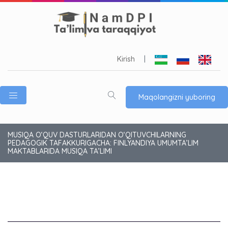
Kirish
|
Maqolangizni yuboring
MUSIQA O‘QUV DASTURLARIDAN O‘QITUVCHILARNING
PEDAGOGIK TAFAKKURIGACHA: FINLYANDIYA UMUMTA’LIM
MAKTABLARIDA MUSIQA TA’LIMI