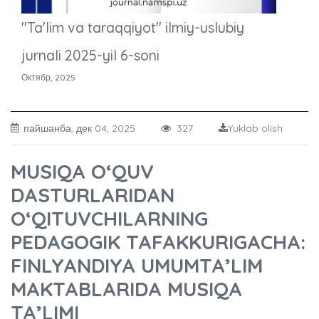
"Ta'lim va taraqqiyot" ilmiy-uslubiy
jurnali 2025-yil 6-soni
Октябр, 2025
пайшанба, дек 04, 2025
327
Yuklab olish
MUSIQA O‘QUV
DASTURLARIDAN
O‘QITUVCHILARNING
PEDAGOGIK TAFAKKURIGACHA:
FINLYANDIYA UMUMTA’LIM
MAKTABLARIDA MUSIQA
TA’LIMI