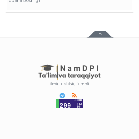
bo'limi boshlig’i
Ilmiy-uslubiy jurnali