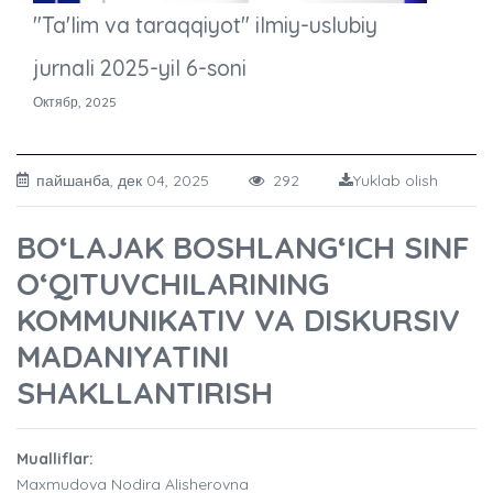
"Ta'lim va taraqqiyot" ilmiy-uslubiy
jurnali 2025-yil 6-soni
Октябр, 2025
пайшанба, дек 04, 2025
292
Yuklab olish
BO‘LAJAK BOSHLANG‘ICH SINF
O‘QITUVCHILARINING
KOMMUNIKATIV VA DISKURSIV
MADANIYATINI
SHAKLLANTIRISH
Mualliflar:
Maxmudova Nodira Alisherovna