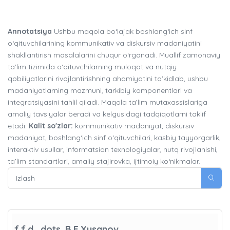
Annotatsiya
Ushbu maqola bo‘lajak boshlang‘ich sinf
o‘qituvchilarining kommunikativ va diskursiv madaniyatini
shakllantirish masalalarini chuqur o‘rganadi. Muallif zamonaviy
ta'lim tizimida o‘qituvchilarning muloqot va nutqiy
qobiliyatlarini rivojlantirishning ahamiyatini ta'kidlab, ushbu
madaniyatlarning mazmuni, tarkibiy komponentlari va
integratsiyasini tahlil qiladi. Maqola ta’lim mutaxassislariga
amaliy tavsiyalar beradi va kelgusidagi tadqiqotlarni taklif
etadi.
Kalit so'zlar:
kommunikativ madaniyat, diskursiv
madaniyat, boshlang‘ich sinf o‘qituvchilari, kasbiy tayyorgarlik,
interaktiv usullar, informatsion texnologiyalar, nutq rivojlanishi,
ta’lim standartlari, amaliy stajirovka, ijtimoiy ko‘nikmalar.
f.f.d., dots. B.E.Xusanov