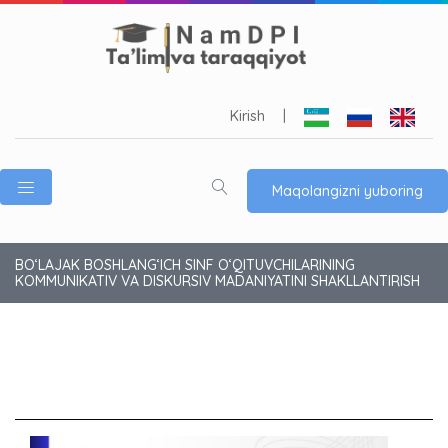
Kirish
|
Maqolangizni yuboring
BO‘LAJAK BOSHLANG‘ICH SINF O‘QITUVCHILARINING
KOMMUNIKATIV VA DISKURSIV MADANIYATINI SHAKLLANTIRISH