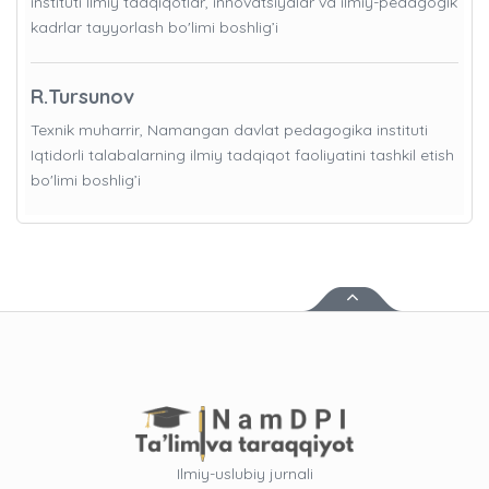
instituti Ilmiy tadqiqotlar, innovatsiyalar va ilmiy-pedagogik
kadrlar tayyorlash bo'limi boshlig’i
R.Tursunov
Texnik muharrir, Namangan davlat pedagogika instituti
Iqtidorli talabalarning ilmiy tadqiqot faoliyatini tashkil etish
bo'limi boshlig’i
Ilmiy-uslubiy jurnali