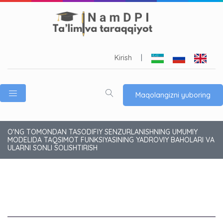
Kirish
|
Maqolangizni yuboring
O‘NG TOMONDAN TASODIFIY SENZURLANISHNING UMUMIY
MODELIDA TAQSIMOT FUNKSIYASINING YADROVIY BAHOLARI VA
ULARNI SONLI SOLISHTIRISH