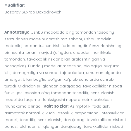
Mualliflar:
Bozorov Suxrob Baxodirovich
Annotatsiya
Ushbu maqolada o‘ng tomondan tasodifiy
senzurlanish modelni qarashimiz sababi, ushbu modelni
metodik jihatdan tushuntirish juda qulaydir. Senzurlanishning
bir nechta turlari mavjud (o‘ngdan, chapdan, har ikkala
tomondan, tavakkallik risklar bilan aralashtirilgan va
boshqalar). Bunday modellar meditsina, biologiya, sug‘urta
ishi, demografiya va sanoat tajribalarida, umuman olganda
amaliyot bilan bog‘liq bo‘lgan ko‘plab sohalarda uchrab
turadi. Oldindan silliqlangan darajadagi tavakkalliklar nisbati
funksiyasi asosida o‘ng tomondan tasodifiy senzurlanish
modelida taqsimot funksiyasini noparametrik baholash
muhokama qilinadi.
Kalit so'zlar:
Asimptotik ifodalash,
asimptotik normallik, kuchli asoslilik, proporsional intensivliklar
modeli, tasodifiy senzurlanish, darajadagi tavakkalliklar nisbati
bahosi, oldindan silliqlangan darajadagi tavakkalliklar nisbati