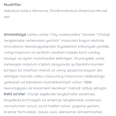
Mualliflar:
Akkulova Yulduz Alimovna, Shodmonkulova Shaxnoza Mirvali
qizi
Annotatsiya
Ushbu ishda “Oliy matematika” fanidan “Chiziqli
tenglamalar sistemasini yechish” mavzusini bayon etishda
innovatsion texnologiyalardan foydalanish imkoniyati yoritilib,
uning mazmuni va qo‘llash uslublari haqida ba’zi uslubiy
tavsiya va ayrim mulohazalar keltirilgan. Shuningdek, unda
tanlangan mavzuni o‘qitish jarayonida qo‘llanilishi mumkin
bo‘lgan bir interfaol metod va uning qisqacha bayoni aks
ettirilgan hamda ushbu mavzuning mazmunini talabalarga
yetkazish va bilimlarini mustahkamlash uchun “BBB
texnologiyasi va Assisment texnikasi” metodi tatbiq qilingan.
Kalit so'zlar:
chiziqli algebraik tenglamalar sistemasi,
birgalikda boʻlmagan va aniqmas tenglamalar sistemasi,
noma’lumlar ustuni, ozod hadlar ustuni, yagona yechim,
Kramer formulalari, Gauss usuli, elementar almashtirishlar,