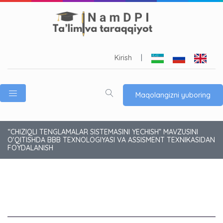
Kirish
|
Maqolangizni yuboring
“CHIZIQLI TENGLAMALAR SISTEMASINI YECHISH” MAVZUSINI
O‘QITISHDA BBB TEXNOLOGIYASI VA ASSISMENT TEXNIKASIDAN
FOYDALANISH