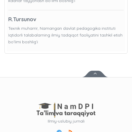
kadrlar tayyorlash bo'limi boshlig’i
R.Tursunov
Texnik muharrir, Namangan davlat pedagogika instituti
Iqtidorli talabalarning ilmiy tadqiqot faoliyatini tashkil etish
bo'limi boshlig’i
Ilmiy-uslubiy jurnali