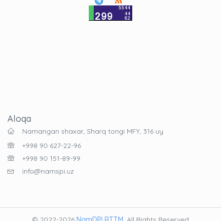
Aloqa
Namangan shaxar, Sharq tongi MFY, 316 uy
+998 90 627-22-96
+998 90 151-89-99
info@namspi.uz
© 2022-2026
NamDPI RTTM
. All Rights Reserved