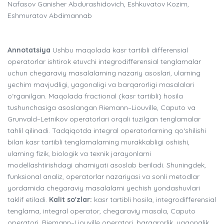
Nafasov Ganisher Abdurashidovich, Eshkuvatov Kozim,
Eshmuratov Abdimannab
Annotatsiya
Ushbu maqolada kasr tartibli differensial
operatorlar ishtirok etuvchi integrodifferensial tenglamalar
uchun chegaraviy masalalarning nazariy asoslari, ularning
yechim mavjudligi, yagonaligi va barqarorligi masalalari
o‘rganilgan. Maqolada fractional (kasr tartibli) hosila
tushunchasiga asoslangan Riemann–Liouville, Caputo va
Grunvald–Letnikov operatorlari orqali tuzilgan tenglamalar
tahlil qilinadi. Tadqiqotda integral operatorlarning qo‘shilishi
bilan kasr tartibli tenglamalarning murakkabligi oshishi,
ularning fizik, biologik va texnik jarayonlarni
modellashtirishdagi ahamiyati asoslab beriladi. Shuningdek,
funksional analiz, operatorlar nazariyasi va sonli metodlar
yordamida chegaraviy masalalarni yechish yondashuvlari
taklif etiladi.
Kalit so'zlar:
kasr tartibli hosila, integrodifferensial
tenglama, integral operator, chegaraviy masala, Caputo
operatori, Riemann–Liouville operatori, barqarorlik, yagonalik,