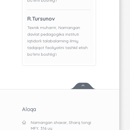
bo'limi boshlig’i
R.Tursunov
Texnik muharrir, Namangan
davlat pedagogika instituti
Iqtidorli talabalarning ilmiy
tadqiqot faoliyatini tashkil etish
bo'limi boshlig’i
Aloqa
Namangan shaxar, Sharq tongi
MFY, 316 uy