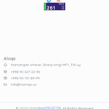
Aloqa
Namangan shaxar, Sharq tongi MFY, 316 uy
+998 90 627-22-96
+998 90 151-89-99
info@namspi.uz
© 2022-2026
NamDPI RTTM
. All Rights Reserved