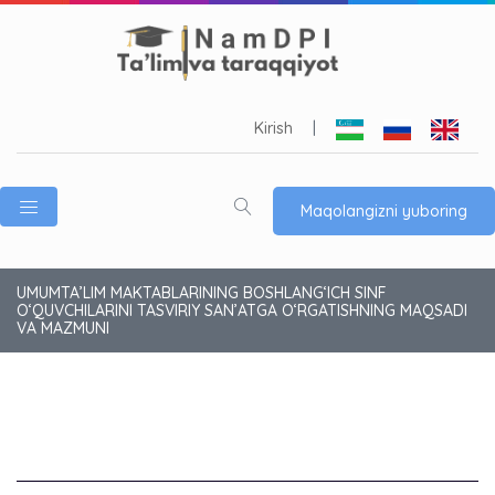
Kirish
|
Maqolangizni yuboring
UMUMTA’LIM MAKTABLARINING BOSHLANG‘ICH SINF
O‘QUVCHILARINI TASVIRIY SAN’ATGA O‘RGATISHNING MAQSADI
VA MAZMUNI