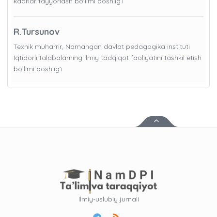
kadrlar tayyorlash bo'limi boshlig’i
R.Tursunov
Texnik muharrir, Namangan davlat pedagogika instituti
Iqtidorli talabalarning ilmiy tadqiqot faoliyatini tashkil etish
bo'limi boshlig’i
Ilmiy-uslubiy jurnali