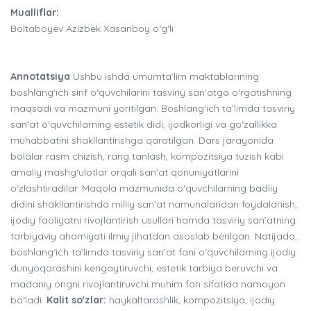
Mualliflar:
Boltaboyev Azizbek Xasanboy o‘g‘li
Annotatsiya
Ushbu ishda umumta’lim maktablarining
boshlang‘ich sinf o‘quvchilarini tasviriy san’atga o‘rgatishning
maqsadi va mazmuni yoritilgan. Boshlang‘ich ta’limda tasviriy
san’at o‘quvchilarning estetik didi, ijodkorligi va go‘zallikka
muhabbatini shakllantirishga qaratilgan. Dars jarayonida
bolalar rasm chizish, rang tanlash, kompozitsiya tuzish kabi
amaliy mashg‘ulotlar orqali san’at qonuniyatlarini
o‘zlashtiradilar. Maqola mazmunida o‘quvchilarning badiiy
didini shakllantirishda milliy san’at namunalaridan foydalanish,
ijodiy faoliyatni rivojlantirish usullari hamda tasviriy san’atning
tarbiyaviy ahamiyati ilmiy jihatdan asoslab berilgan. Natijada,
boshlang‘ich ta’limda tasviriy san’at fani o‘quvchilarning ijodiy
dunyoqarashini kengaytiruvchi, estetik tarbiya beruvchi va
madaniy ongni rivojlantiruvchi muhim fan sifatida namoyon
bo‘ladi.
Kalit so'zlar:
haykaltaroshlik, kompozitsiya, ijodiy