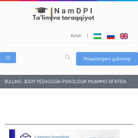
Kirish
|
Maqolangizni yuboring
BULLING JIDDIY PEDAGOGIK-PSIXOLOGIK MUAMMO SIFATIDA