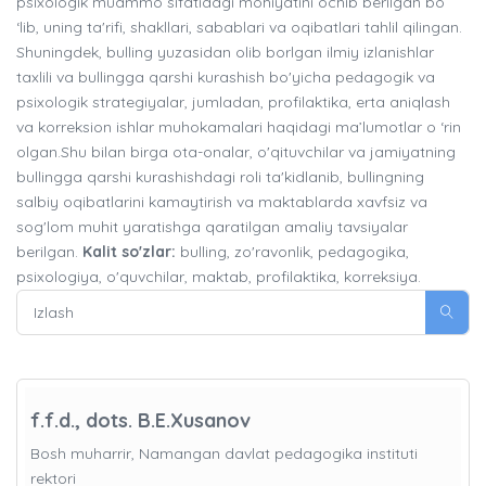
psixologik muammo sifatidagi mohiyatini ochib berilgan bo
‘lib, uning ta'rifi, shakllari, sabablari va oqibatlari tahlil qilingan.
Shuningdek, bulling yuzasidan olib borlgan ilmiy izlanishlar
taxlili va bullingga qarshi kurashish bo'yicha pedagogik va
psixologik strategiyalar, jumladan, profilaktika, erta aniqlash
va korreksion ishlar muhokamalari haqidagi ma’lumotlar o ‘rin
olgan.Shu bilan birga ota-onalar, o'qituvchilar va jamiyatning
bullingga qarshi kurashishdagi roli ta'kidlanib, bullingning
salbiy oqibatlarini kamaytirish va maktablarda xavfsiz va
sog'lom muhit yaratishga qaratilgan amaliy tavsiyalar
berilgan.
Kalit so'zlar:
bulling, zo'ravonlik, pedagogika,
psixologiya, o'quvchilar, maktab, profilaktika, korreksiya.
f.f.d., dots. B.E.Xusanov
Bosh muharrir, Namangan davlat pedagogika instituti
rektori