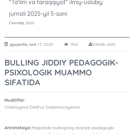
"Ta'lim va taraqqiyot" ilmiy-uslubiy
jurnali 2025-yil 5-soni
Сентябр, 2025
душанба, ноя 17, 2025
306
Yuklab olish
BULLING JIDDIY PEDAGOGIK-
PSIXOLOGIK MUAMMO
SIFATIDA
Mualliflar:
Oribboyeva Dilafruz Dadamirzayevna
Annotatsiya
Maqolada bullingning dolzarb pedagogik-