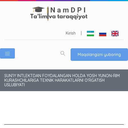
Kirish
|
Maqolangizni yuboring
SUN’IY INTLEKTDAN FOYDALANGAN HOLDA YOSH YUNON-RIM
KURASHCHILARIGA TEXNIK HARAKATLARNI O'RGATISH
USLUBIYATI