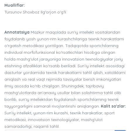
Mualliflar:
Tursunov Shoxboz Ilg‘orjon o‘g‘li
Annotatsiya
Mazkur maqolada sun’iy intellekt vositalaridan
foydalanib yosh yunon-rim kurashchilariga texnik harakatlarni
o‘rgatish metodikasi yoritilgan. Tadqiqotda sportchilarning
individual morfofunksional ko‘rsatkichlari hisobga olingan
holda mashg‘ulot jarayoniga innovatsion texnologiyalar joriy
etishning afzalliklari ko‘rsatib beriladi. Sun’iy intellekt asosidagi
dasturlar yordamida texnik harakatlarni tahlil qilish, xatoliklarni
aniqlash va real vaqt rejimida tavsiyalar berish imkoniyatlari
ilmiy asosda ko‘rib chiqilgan. Shuningdek, tajribaviy
mashg‘ulotlarda an’anaviy usullar bilan solishtirma tahlil olib
borilib, sun’iy intellektdan foydalanish sportchilarning texnik
tayyorgarligini samarali rivojlantirishi aniqlangan.
Kalit so'zlar:
Sun’iy intellekt, yunon-rim kurashi, texnik harakatlar, sport
metodikasi, innovatsion texnologiyalar, mashg‘ulot
samaradorligi, raqamli tahlil.