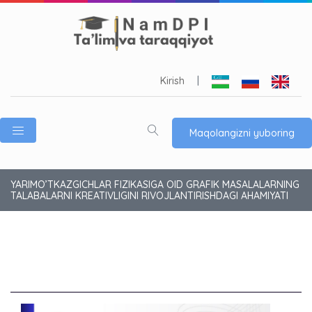
Kirish
|
Maqolangizni yuboring
YARIMO’TKAZGICHLAR FIZIKASIGA OID GRAFIK MASALALARNING
TALABALARNI KREATIVLIGINI RIVOJLANTIRISHDAGI AHAMIYATI