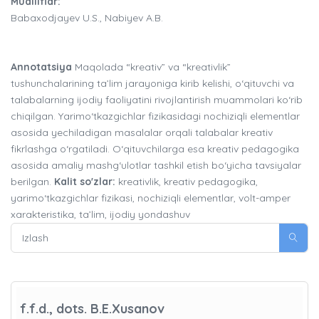
Mualliflar:
Babaxodjayev U.S., Nabiyev A.B.
Annotatsiya
Maqolada “kreativ” va “kreativlik”
tushunchalarining ta’lim jarayoniga kirib kelishi, o‘qituvchi va
talabalarning ijodiy faoliyatini rivojlantirish muammolari ko‘rib
chiqilgan. Yarimo‘tkazgichlar fizikasidagi nochiziqli elementlar
asosida yechiladigan masalalar orqali talabalar kreativ
fikrlashga o‘rgatiladi. O‘qituvchilarga esa kreativ pedagogika
asosida amaliy mashg‘ulotlar tashkil etish bo‘yicha tavsiyalar
berilgan.
Kalit so'zlar:
kreativlik, kreativ pedagogika,
yarimo‘tkazgichlar fizikasi, nochiziqli elementlar, volt-amper
xarakteristika, ta’lim, ijodiy yondashuv
f.f.d., dots. B.E.Xusanov