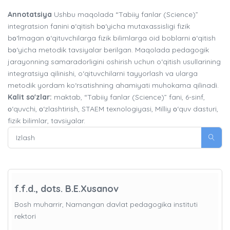
Annotatsiya
Ushbu maqolada “Tabiiy fanlar (Science)”
integratsion fanini о‘qitish bо‘yicha mutaxassisligi fizik
bо‘lmagan о‘qituvchilarga fizik bilimlarga oid boblarni о‘qitish
bо‘yicha metodik tavsiyalar berilgan. Maqolada pedagogik
jarayonning samaradorligini oshirish uchun o‘qitish usullarining
integratsiya qilinishi, o‘qituvchilarni tayyorlash va ularga
metodik yordam ko‘rsatishning ahamiyati muhokama qilinadi.
Kalit so'zlar:
maktab, “Tabiiy fanlar (Science)” fani, 6-sinf,
о‘quvchi, о‘zlashtirish, STAEM texnologiyasi, Milliy о‘quv dasturi,
fizik bilimlar, tavsiyalar.
f.f.d., dots. B.E.Xusanov
Bosh muharrir, Namangan davlat pedagogika instituti
rektori