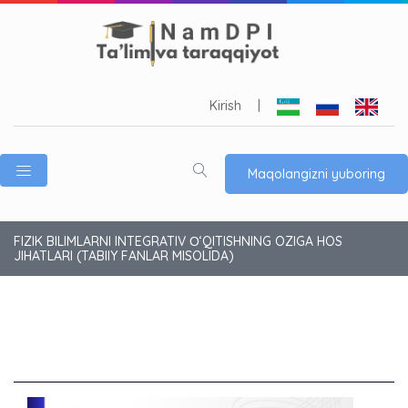
Kirish
|
Maqolangizni yuboring
FIZIK BILIMLARNI INTEGRATIV О‘QITISHNING OZIGA HOS
JIHATLARI (TABIIY FANLAR MISOLIDA)