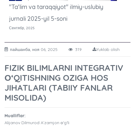
"Ta'lim va taraqqiyot" ilmiy-uslubiy
jurnali 2025-yil 5-soni
Сентябр, 2025
пайшанба, ноя 06, 2025
319
Yuklab olish
FIZIK BILIMLARNI INTEGRATIV
О‘QITISHNING OZIGA HOS
JIHATLARI (TABIIY FANLAR
MISOLIDA)
Mualliflar:
Alijanov Dilmurod A’zamjon о‘g‘li