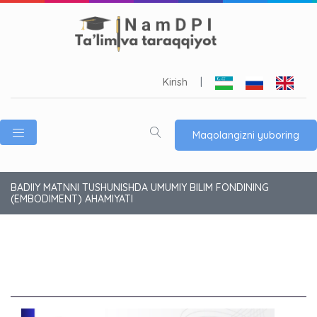
Kirish
|
Maqolangizni yuboring
BADIIY MATNNI TUSHUNISHDA UMUMIY BILIM FONDINING
(EMBODIMENT) AHAMIYATI