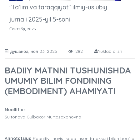
"Ta'lim va taraqqiyot" ilmiy-uslubiy
jurnali 2025-yil 5-soni
Сентябр, 2025
душанба, ноя 03, 2025
282
Yuklab olish
BADIIY MATNNI TUSHUNISHDA
UMUMIY BILIM FONDINING
(EMBODIMENT) AHAMIYATI
Mualliflar:
Sultonova Gulbaxor Murtazaxonovna
Annotatsiya
Kognitiv lingvistikada inson tafakkuri bilan bog‘liq