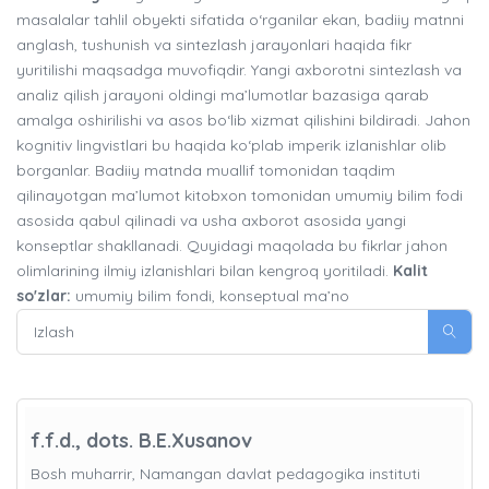
masalalar tahlil obyekti sifatida o‘rganilar ekan, badiiy matnni
anglash, tushunish va sintezlash jarayonlari haqida fikr
yuritilishi maqsadga muvofiqdir. Yangi axborotni sintezlash va
analiz qilish jarayoni oldingi ma’lumotlar bazasiga qarab
amalga oshirilishi va asos bo‘lib xizmat qilishini bildiradi. Jahon
kognitiv lingvistlari bu haqida ko‘plab imperik izlanishlar olib
borganlar. Badiiy matnda muallif tomonidan taqdim
qilinayotgan ma’lumot kitobxon tomonidan umumiy bilim fodi
asosida qabul qilinadi va usha axborot asosida yangi
konseptlar shakllanadi. Quyidagi maqolada bu fikrlar jahon
olimlarining ilmiy izlanishlari bilan kengroq yoritiladi.
Kalit
so'zlar:
umumiy bilim fondi, konseptual ma’no
f.f.d., dots. B.E.Xusanov
Bosh muharrir, Namangan davlat pedagogika instituti