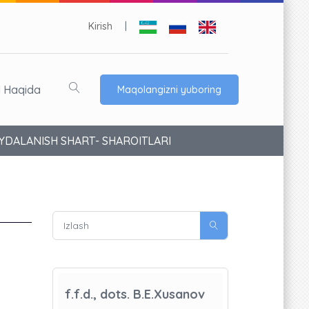
Kirish
|
l Haqida
Maqolangizni yuboring
YDALANISH SHART- SHAROITLARI
f.f.d., dots. B.E.Xusanov