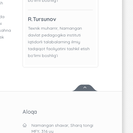
bo'limi boshlig’i
sh
ida
R.Tursunov
i
Texnik muharrir, Namangan
 sahna
davlat pedagogika instituti
tik
Iqtidorli talabalarning ilmiy
tadqiqot faoliyatini tashkil etish
bo'limi boshlig’i
Aloqa
Namangan shaxar, Sharq tongi
MFY, 316 uy