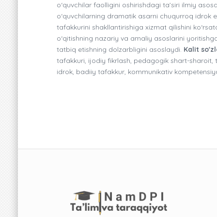
o‘quvchilar faolligini oshirishdagi ta’siri ilmiy as
o‘quvchilarning dramatik asarni chuqurroq idrok etis
tafakkurini shakllantirishiga xizmat qilishini ko‘
o‘qitishning nazariy va amaliy asoslarini yoritis
tatbiq etishning dolzarbligini asoslaydi.
Kalit so'zl
tafakkuri, ijodiy fikrlash, pedagogik shart-sharoit,
idrok, badiiy tafakkur, kommunikativ kompetensiy