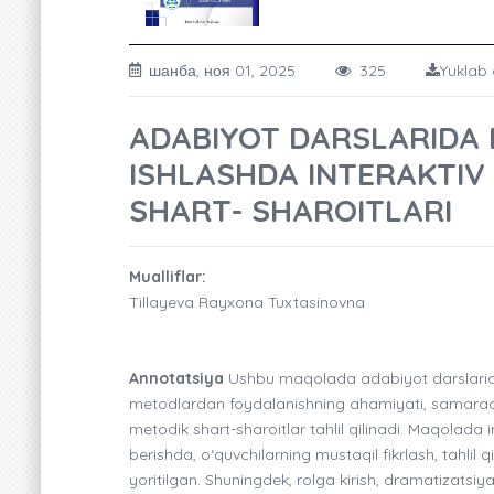
шанба, ноя 01, 2025
325
Yuklab 
ADABIYOT DARSLARIDA 
ISHLASHDA INTERAKTI
SHART- SHAROITLARI
Mualliflar:
Tillayeva Rayxona Tuxtasinovna
Annotatsiya
Ushbu maqolada adabiyot darslarida 
metodlardan foydalanishning ahamiyati, samarado
metodik shart-sharoitlar tahlil qilinadi. Maqolada
berishda, o‘quvchilarning mustaqil fikrlash, tahlil 
yoritilgan. Shuningdek, rolga kirish, dramatizatsi