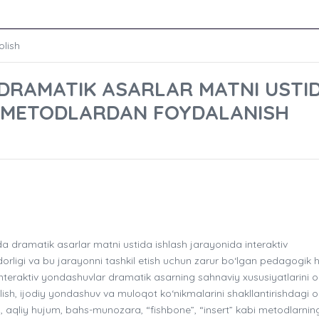
olish
DRAMATIK ASARLAR MATNI USTI
V METODLARDAN FOYDALANISH
dramatik asarlar matni ustida ishlash jarayonida interaktiv
rligi va bu jarayonni tashkil etish uchun zarur bo‘lgan pedagogik
 interaktiv yondashuvlar dramatik asarning sahnaviy xususiyatlarini 
qilish, ijodiy yondashuv va muloqot ko‘nikmalarini shakllantirishdagi o‘
ya, aqliy hujum, bahs-munozara, “fishbone”, “insert” kabi metodlarnin