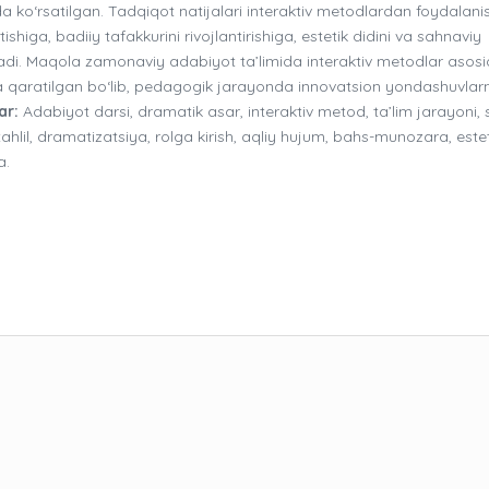
osda ko‘rsatilgan. Tadqiqot natijalari interaktiv metodlardan foydalani
higa, badiiy tafakkurini rivojlantirishiga, estetik didini va sahnaviy
rsatadi. Maqola zamonaviy adabiyot ta’limida interaktiv metodlar asos
hga qaratilgan bo‘lib, pedagogik jarayonda innovatsion yondashuvlarn
ar:
Adabiyot darsi, dramatik asar, interaktiv metod, ta’lim jarayoni,
 tahlil, dramatizatsiya, rolga kirish, aqliy hujum, bahs-munozara, este
a.