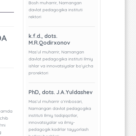
Bosh muharrir, Namangan
davlat pedagogika instituti
rektori
DA
k.f.d., dots.
M.R.Qodirxonov
Mas’ul muharrir, Namangan
davlat pedagogika instituti Ilmiy
ishlar va innovatsiyalar bo’yicha
prorektori
PhD, dots. J.A.Yuldashev
Mas’ul muharrir o’rinbosari,
Namangan davlat pedagogika
 hamda
instituti Ilmiy tadqiqotlar,
ochib
innovatsiyalar va ilmiy-
rni
pedagogik kadrlar tayyorlash
g