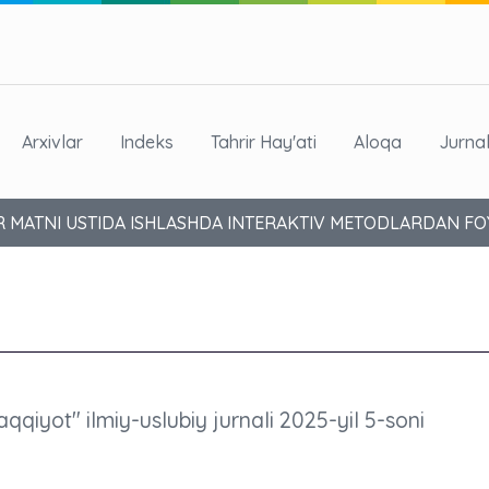
Arxivlar
Indeks
Tahrir Hay'ati
Aloqa
Jurna
 MATNI USTIDA ISHLASHDA INTERAKTIV METODLARDAN FO
aqqiyot" ilmiy-uslubiy jurnali 2025-yil 5-soni