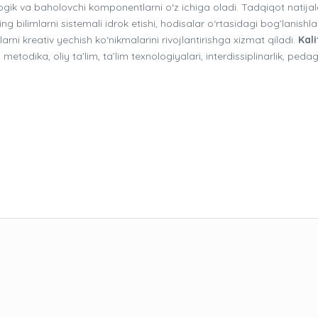
gik va baholovchi komponentlarni o‘z ichiga oladi. Tadqiqot natijal
ng bilimlarni sistemali idrok etishi, hodisalar o‘rtasidagi bog’lanishla
rni kreativ yechish ko‘nikmalarini rivojlantirishga xizmat qiladi.
Kali
etodika, oliy ta’lim, ta’lim texnologiyalari, interdissiplinarlik, peda