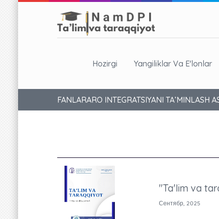
Hozirgi
Yangiliklar Va E'lonlar
FANLARARO INTEGRATSIYANI TA’MINLASH A
"Ta'lim va tar
Сентябр, 2025