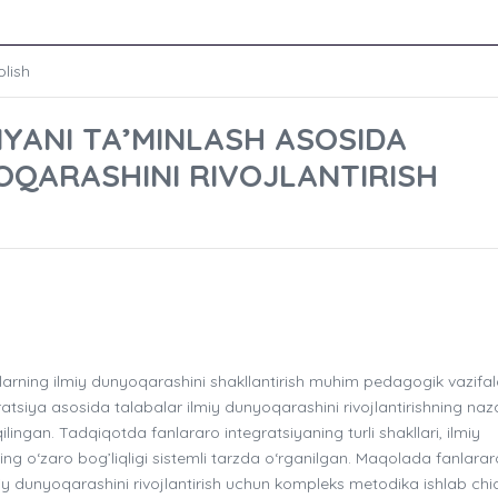
olish
YANI TA’MINLASH ASOSIDA
OQARASHINI RIVOJLANTIRISH
arning ilmiy dunyoqarashini shakllantirish muhim pedagogik vazifa
tsiya asosida talabalar ilmiy dunyoqarashini rivojlantirishning naza
lingan. Tadqiqotda fanlararo integratsiyaning turli shakllari, ilmiy
g o‘zaro bog’liqligi sistemli tarzda o‘rganilgan. Maqolada fanlarar
y dunyoqarashini rivojlantirish uchun kompleks metodika ishlab chi