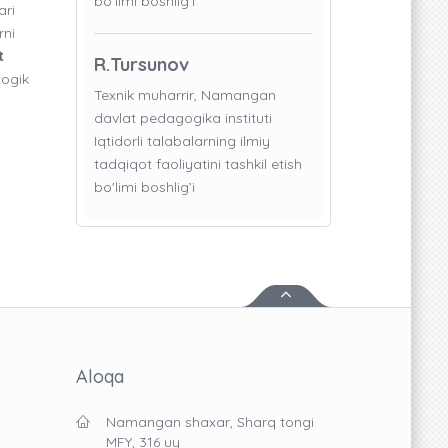
bo'limi boshlig’i
ari
rni
t
R.Tursunov
gogik
Texnik muharrir, Namangan
davlat pedagogika instituti
Iqtidorli talabalarning ilmiy
tadqiqot faoliyatini tashkil etish
bo'limi boshlig’i
Aloqa
Namangan shaxar, Sharq tongi
MFY, 316 uy