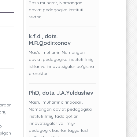
Bosh muharrir, Namangan
davlat pedagogika instituti
rektori
k.f.d., dots.
M.R.Qodirxonov
Mas’ul muharrir, Namangan
davlat pedagogika instituti Ilmiy
ishlar va innovatsiyalar bo’yicha
prorektori
PhD, dots. J.A.Yuldashev
Mas’ul muharrir o’rinbosari,
lardan
Namangan davlat pedagogika
riy-
instituti Ilmiy tadqiqotlar,
innovatsiyalar va ilmiy-
o
pedagogik kadrlar tayyorlash
qilgan