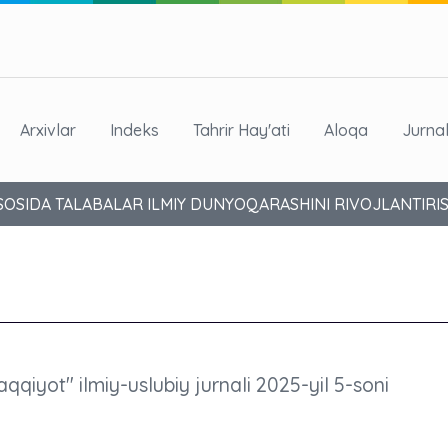
Arxivlar
Indeks
Tahrir Hay'ati
Aloqa
Jurna
SOSIDA TALABALAR ILMIY DUNYOQARASHINI RIVOJLANTIRI
aqqiyot" ilmiy-uslubiy jurnali 2025-yil 5-soni