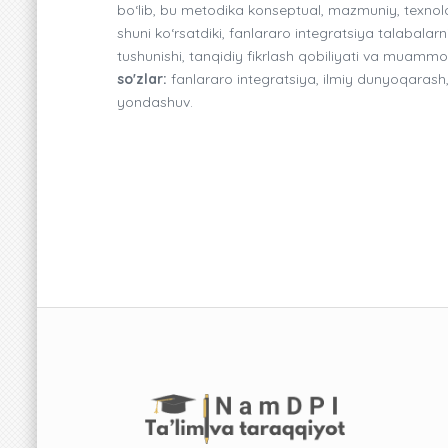
bo‘lib, bu metodika konseptual, mazmuniy, texnolo
shuni ko‘rsatdiki, fanlararo integratsiya talabalarni
tushunishi, tanqidiy fikrlash qobiliyati va muammola
so'zlar:
fanlararo integratsiya, ilmiy dunyoqarash, m
yondashuv.