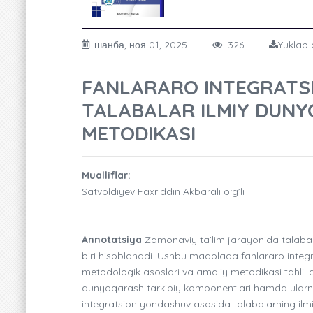
шанба, ноя 01, 2025
326
Yuklab 
FANLARARO INTEGRATSI
TALABALAR ILMIY DUNY
METODIKASI
Mualliflar:
Satvoldiyev Faxriddin Akbarali o‘g’li
Annotatsiya
Zamonaviy ta’lim jarayonida talabal
biri hisoblanadi. Ushbu maqolada fanlararo integra
metodologik asoslari va amaliy metodikasi tahlil qi
dunyoqarash tarkibiy komponentlari hamda ularnin
integratsion yondashuv asosida talabalarning ilmi