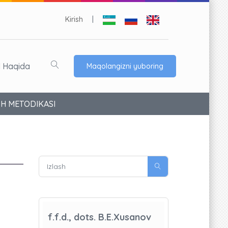
Kirish
|
l Haqida
Maqolangizni yuboring
SH METODIKASI
f.f.d., dots. B.E.Xusanov