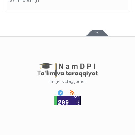
bo'limi boshlig’i
Ilmiy-uslubiy jurnali