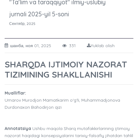
"Ta'lim va taraqqiyot" ilmiy-uslubiy
jurnali 2025-yil 5-soni
Сентябр, 2025
шанба, ноя 01, 2025
331
Yuklab olish
SHARQDA IJTIMOIY NAZORAT
TIZIMINING SHAKLLANISHI
Mualliflar:
Umarov Murodjon Mamatkarim o‘g‘li, Muhammadjonova
Durdonaxon Bahodirjon qizi
Annotatsiya
Ushbu maqola Sharq mutafakkirlarining ijtimoiy
nazorat haqidagi konsepsiyalarini tarixiy-falsafiy jihatdan tahlil