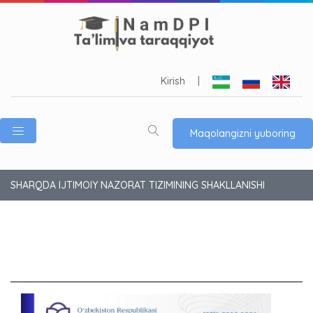
Kirish
|
Maqolangizni yuboring
SHARQDA IJTIMOIY NAZORAT TIZIMINING SHAKLLANISHI