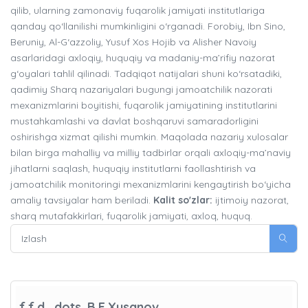
qilib, ularning zamonaviy fuqarolik jamiyati institutlariga
qanday qo‘llanilishi mumkinligini o‘rganadi. Forobiy, Ibn Sino,
Beruniy, Al-G‘azzoliy, Yusuf Xos Hojib va Alisher Navoiy
asarlaridagi axloqiy, huquqiy va madaniy-ma’rifiy nazorat
g‘oyalari tahlil qilinadi. Tadqiqot natijalari shuni ko‘rsatadiki,
qadimiy Sharq nazariyalari bugungi jamoatchilik nazorati
mexanizmlarini boyitishi, fuqarolik jamiyatining institutlarini
mustahkamlashi va davlat boshqaruvi samaradorligini
oshirishga xizmat qilishi mumkin. Maqolada nazariy xulosalar
bilan birga mahalliy va milliy tadbirlar orqali axloqiy-ma’naviy
jihatlarni saqlash, huquqiy institutlarni faollashtirish va
jamoatchilik monitoringi mexanizmlarini kengaytirish bo‘yicha
amaliy tavsiyalar ham beriladi.
Kalit so'zlar:
ijtimoiy nazorat,
sharq mutafakkirlari, fuqarolik jamiyati, axloq, huquq.
f.f.d., dots. B.E.Xusanov