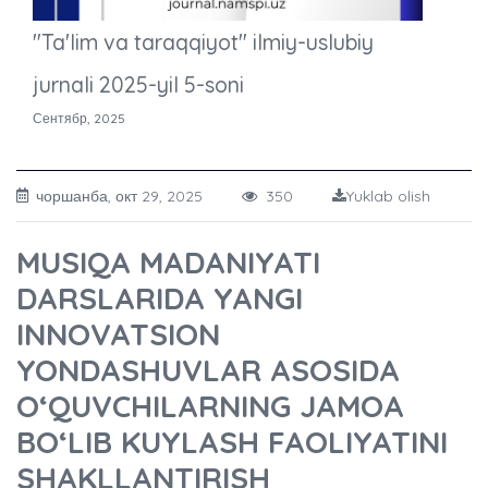
"Ta'lim va taraqqiyot" ilmiy-uslubiy
jurnali 2025-yil 5-soni
Сентябр, 2025
чоршанба, окт 29, 2025
350
Yuklab olish
MUSIQA MADANIYATI
DARSLARIDA YANGI
INNOVATSION
YONDASHUVLAR ASOSIDA
O‘QUVCHILARNING JAMOA
BO‘LIB KUYLASH FAOLIYATINI
SHAKLLANTIRISH