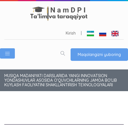
Kirish
|
Maqolangizni yuboring
MUSIQA MADANIYATI DARSLARIDA YANGI INNOVATSION
YONDASHUVLAR ASOSIDA O‘QUVCHILARNING JAMOA BO‘LIB
KUYLASH FAOLIYATINI SHAKLLANTIRISH TEXNOLOGIYALARI