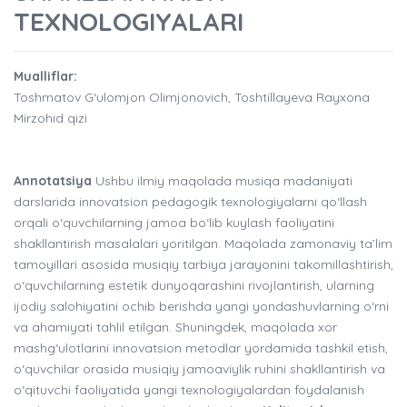
TEXNOLOGIYALARI
Mualliflar:
Toshmatov G‘ulomjon Olimjonovich, Toshtillayeva Rayxona
Mirzohid qizi
Annotatsiya
Ushbu ilmiy maqolada musiqa madaniyati
darslarida innovatsion pedagogik texnologiyalarni qo‘llash
orqali o‘quvchilarning jamoa bo‘lib kuylash faoliyatini
shakllantirish masalalari yoritilgan. Maqolada zamonaviy ta’lim
tamoyillari asosida musiqiy tarbiya jarayonini takomillashtirish,
o‘quvchilarning estetik dunyoqarashini rivojlantirish, ularning
ijodiy salohiyatini ochib berishda yangi yondashuvlarning o‘rni
va ahamiyati tahlil etilgan. Shuningdek, maqolada xor
mashg‘ulotlarini innovatsion metodlar yordamida tashkil etish,
o‘quvchilar orasida musiqiy jamoaviylik ruhini shakllantirish va
o‘qituvchi faoliyatida yangi texnologiyalardan foydalanish