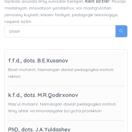
tajribasi asosida ilmiy xulosalar berilgan.
Kalit so'zlar:
Musiqa
madaniyati, innovatsion yondashuv, xor mashg‘ulotlari,
jamoaviy kuylash, kreativ faoliyat, pedagogik texnologiya,
raqamli ta’lim.
f.f.d., dots. B.E.Xusanov
Bosh muharrir, Namangan davlat pedagogika instituti
rektori
k.f.d., dots. M.R.Qodirxonov
Mas’ul muharrir, Namangan davlat pedagogika instituti
Ilmiy ishlar va innovatsiyalar bo’yicha prorektori
PhD, dots. J.A.Yuldashev