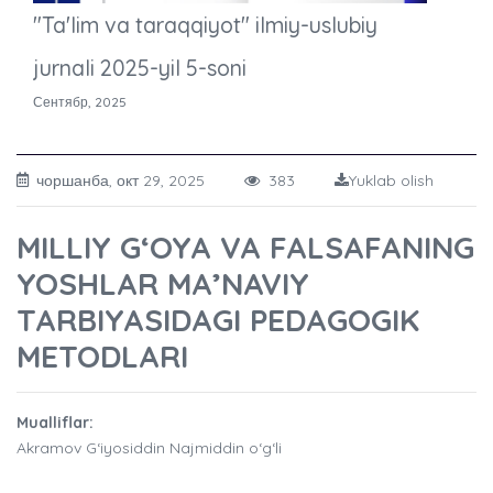
"Ta'lim va taraqqiyot" ilmiy-uslubiy
jurnali 2025-yil 5-soni
Сентябр, 2025
чоршанба, окт 29, 2025
383
Yuklab olish
MILLIY G‘OYA VA FALSAFANING
YOSHLAR MA’NAVIY
TARBIYASIDAGI PEDAGOGIK
METODLARI
Mualliflar:
Akramov G‘iyosiddin Najmiddin o‘g‘li