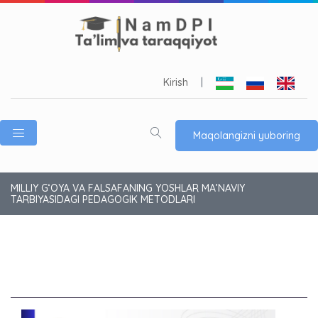
Kirish
|
Maqolangizni yuboring
MILLIY G‘OYA VA FALSAFANING YOSHLAR MA’NAVIY
TARBIYASIDAGI PEDAGOGIK METODLARI