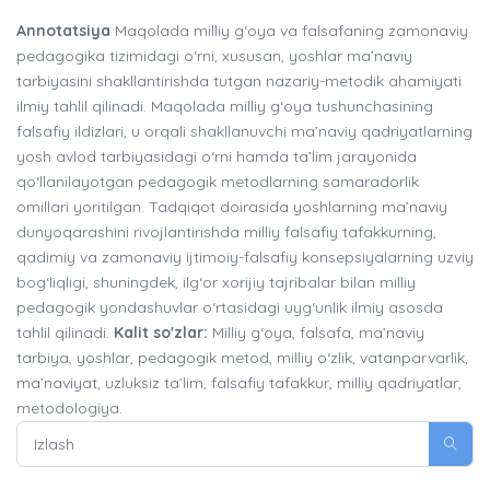
Annotatsiya
Maqolada milliy g‘oya va falsafaning zamonaviy
pedagogika tizimidagi o‘rni, xususan, yoshlar ma’naviy
tarbiyasini shakllantirishda tutgan nazariy-metodik ahamiyati
ilmiy tahlil qilinadi. Maqolada milliy g‘oya tushunchasining
falsafiy ildizlari, u orqali shakllanuvchi ma’naviy qadriyatlarning
yosh avlod tarbiyasidagi o‘rni hamda ta’lim jarayonida
qo‘llanilayotgan pedagogik metodlarning samaradorlik
omillari yoritilgan. Tadqiqot doirasida yoshlarning ma’naviy
dunyoqarashini rivojlantirishda milliy falsafiy tafakkurning,
qadimiy va zamonaviy ijtimoiy-falsafiy konsepsiyalarning uzviy
bog‘liqligi, shuningdek, ilg‘or xorijiy tajribalar bilan milliy
pedagogik yondashuvlar o‘rtasidagi uyg‘unlik ilmiy asosda
tahlil qilinadi.
Kalit so'zlar:
Milliy g‘oya, falsafa, ma’naviy
tarbiya, yoshlar, pedagogik metod, milliy o‘zlik, vatanparvarlik,
ma’naviyat, uzluksiz ta’lim, falsafiy tafakkur, milliy qadriyatlar,
metodologiya.