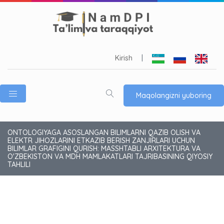
Kirish
|
Maqolangizni yuboring
ONTOLOGIYAGA ASOSLANGAN BILIMLARNI QAZIB OLISH VA
ELEKTR JIHOZLARINI ETKAZIB BERISH ZANJIRLARI UCHUN
BILIMLAR GRAFIGINI QURISH: MASSHTABLI ARXITEKTURA VA
O'ZBEKISTON VA MDH MAMLAKATLARI TAJRIBASINING QIYOSIY
TAHLILI