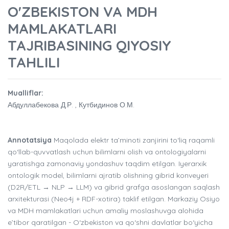
O'ZBEKISTON VA MDH
MAMLAKATLARI
TAJRIBASINING QIYOSIY
TAHLILI
Mualliflar:
Абдуллабекова Д.Р. , Кутбидинов О.М.
Annotatsiya
Maqolada elektr ta’minoti zanjirini to‘liq raqamli
qo‘llab-quvvatlash uchun bilimlarni olish va ontologiyalarni
yaratishga zamonaviy yondashuv taqdim etilgan. Iyerarxik
ontologik model, bilimlarni ajratib olishning gibrid konveyeri
(D2R/ETL → NLP → LLM) va gibrid grafga asoslangan saqlash
arxitekturasi (Neo4j + RDF-xotira) taklif etilgan. Markaziy Osiyo
va MDH mamlakatlari uchun amaliy moslashuvga alohida
e’tibor qaratilgan - O‘zbekiston va qo‘shni davlatlar bo‘yicha