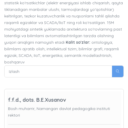
statistik ko‘rsatkichlar (elektr energiyasi ishlab chiqarish, qayta
tiklanadigan manbalar ulushi, tarmoqlardagi yo‘qotishlar)
keltirilgan, tezkor kuzatuvchanlik va nuqsonlarni tahlil qilishda
raqamli egizaklar va SCADA/IIoT ning roli ko‘rsatilgan. 15M
mohiyatdagi sintetik yuklamada arxitektura so‘rovlarning past
latentligi va bilimlarni avtomatlashtirilgan tarzda olishning
yuqori aniqligini namoyish etadi
Kalit so'zlar:
ontologiya;
bilimlarni ajratib olish; intellektual tizim; bilimlar grafi; raqamli
egizak; SCADA; IIoT; energetika; semantik modellashtirish;
boshqaruv
f.f.d., dots. B.E.Xusanov
Bosh muharrir, Namangan davlat pedagogika instituti
rektori