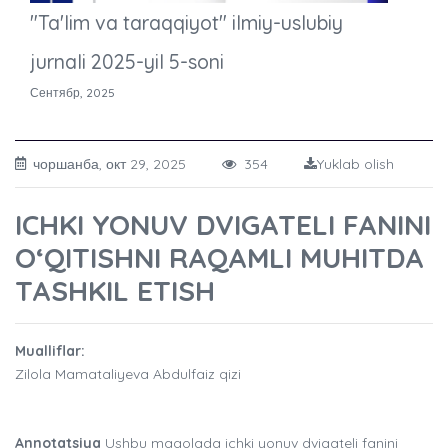
"Ta'lim va taraqqiyot" ilmiy-uslubiy
jurnali 2025-yil 5-soni
Сентябр, 2025
чоршанба, окт 29, 2025
354
Yuklab olish
ICHKI YONUV DVIGATELI FANINI
O‘QITISHNI RAQAMLI MUHITDA
TASHKIL ETISH
Mualliflar:
Zilola Mamataliyeva Abdulfaiz qizi
Annotatsiya
Ushbu maqolada ichki yonuv dvigateli fanini