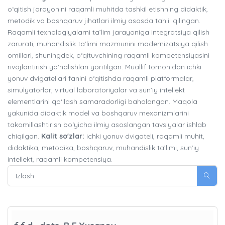
o‘qitish jarayonini raqamli muhitda tashkil etishning didaktik,
metodik va boshqaruv jihatlari ilmiy asosda tahlil qilingan.
Raqamli texnologiyalarni ta’lim jarayoniga integratsiya qilish
zarurati, muhandislik ta’limi mazmunini modernizatsiya qilish
omillari, shuningdek, o‘qituvchining raqamli kompetensiyasini
rivojlantirish yo‘nalishlari yoritilgan. Muallif tomonidan ichki
yonuv dvigatellari fanini o‘qitishda raqamli platformalar,
simulyatorlar, virtual laboratoriyalar va sun’iy intellekt
elementlarini qo‘llash samaradorligi baholangan. Maqola
yakunida didaktik model va boshqaruv mexanizmlarini
takomillashtirish bo‘yicha ilmiy asoslangan tavsiyalar ishlab
chiqilgan.
Kalit so'zlar:
ichki yonuv dvigateli, raqamli muhit,
didaktika, metodika, boshqaruv, muhandislik ta’limi, sun’iy
intellekt, raqamli kompetensiya.