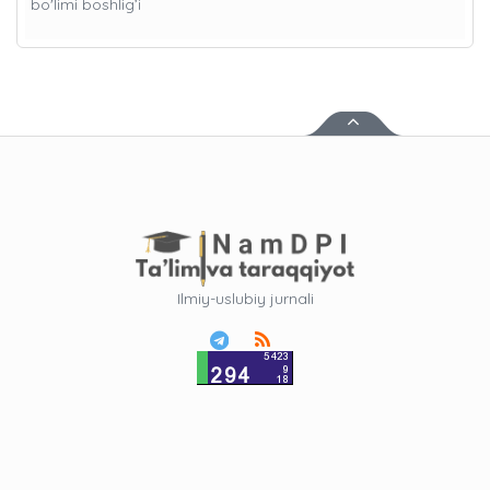
bo'limi boshlig’i
Ilmiy-uslubiy jurnali