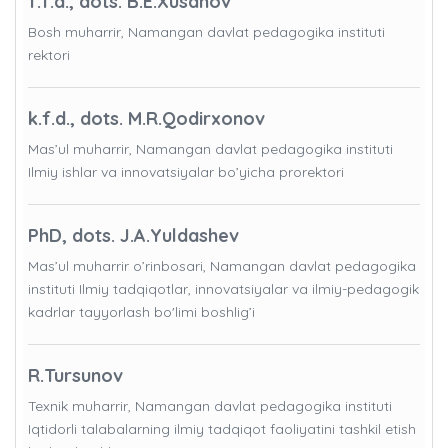
f.f.d., dots. B.E.Xusanov
Bosh muharrir, Namangan davlat pedagogika instituti
rektori
k.f.d., dots. M.R.Qodirxonov
Mas’ul muharrir, Namangan davlat pedagogika instituti
Ilmiy ishlar va innovatsiyalar bo’yicha prorektori
PhD, dots. J.A.Yuldashev
Mas’ul muharrir o’rinbosari, Namangan davlat pedagogika
instituti Ilmiy tadqiqotlar, innovatsiyalar va ilmiy-pedagogik
kadrlar tayyorlash bo'limi boshlig’i
R.Tursunov
Texnik muharrir, Namangan davlat pedagogika instituti
Iqtidorli talabalarning ilmiy tadqiqot faoliyatini tashkil etish