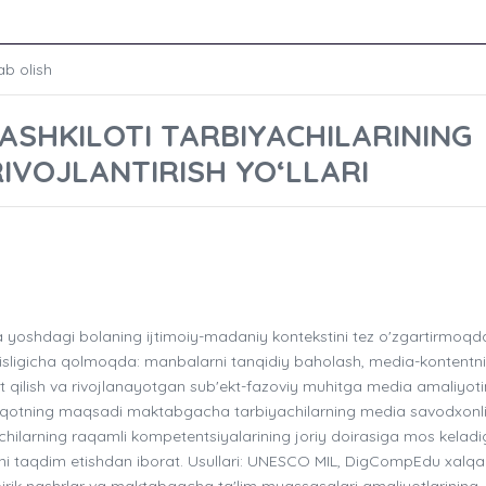
ab olish
ASHKILOTI TARBIYACHILARINING
IVOJLANTIRISH YO‘LLARI
oshdagi bolaning ijtimoiy-madaniy kontekstini tez o'zgartirmoqd
isligicha qolmoqda: manbalarni tanqidiy baholash, media-kontentni
ot qilish va rivojlanayotgan sub'ekt-fazoviy muhitga media amaliyoti
qiqotning maqsadi maktabgacha tarbiyachilarning media savodxonli
uvchilarning raqamli kompetentsiyalarining joriy doirasiga mos kelad
ni taqdim etishdan iborat. Usullari: UNESCO MIL, DigCompEdu xalqa
, empirik nashrlar va maktabgacha ta'lim muassasalari amaliyotlarining