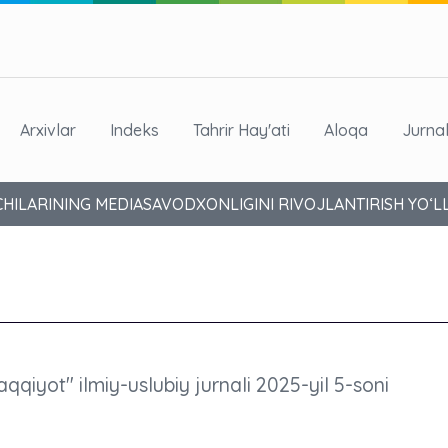
Arxivlar
Indeks
Tahrir Hay'ati
Aloqa
Jurna
CHILARINING MEDIASAVODXONLIGINI RIVOJLANTIRISH YO‘L
aqqiyot" ilmiy-uslubiy jurnali 2025-yil 5-soni