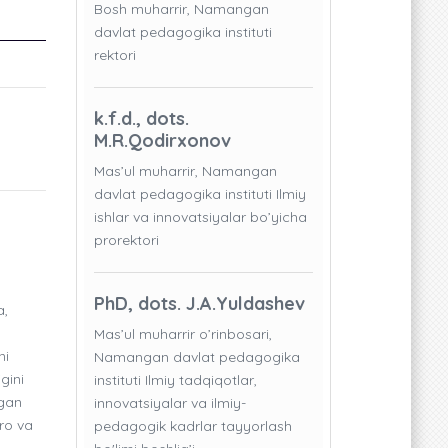
Bosh muharrir, Namangan
davlat pedagogika instituti
rektori
k.f.d., dots.
M.R.Qodirxonov
Mas’ul muharrir, Namangan
davlat pedagogika instituti Ilmiy
ishlar va innovatsiyalar bo’yicha
prorektori
PhD, dots. J.A.Yuldashev
a,
Mas’ul muharrir o’rinbosari,
ni
Namangan davlat pedagogika
gini
instituti Ilmiy tadqiqotlar,
igan
innovatsiyalar va ilmiy-
ro va
pedagogik kadrlar tayyorlash