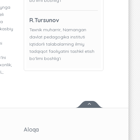
bo'limi boshlig’i
zaynga
li
R.Tursunov
da
 kasbiy
Texnik muharrir, Namangan
davlat pedagogika instituti
ni
Iqtidorli talabalarning ilmiy
tadqiqot faoliyatini tashkil etish
lni
bo'limi boshlig’i
onlik;
L;
Aloqa