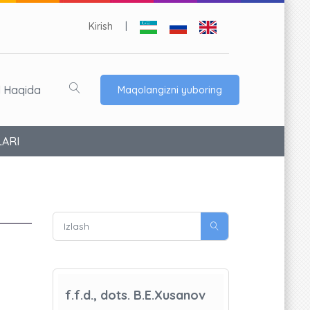
Kirish
|
l Haqida
Maqolangizni yuboring
LARI
f.f.d., dots. B.E.Xusanov