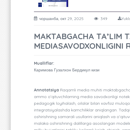
чоршанба, окт 29, 2025
349
Yukl
MAKTABGACHA TA’LIM T
MEDIASAVODXONLIGINI R
Mualliflar:
Каримова Гузалхон Бердикул кизи
Annotatsiya
Raqamli media muhiti maktabgacha y
ammo o'qituvchilarning media savodxonligi notek
pedagogik loyihalash, oilalar bilan xavfsiz muloq
integratsiyalashda kamchiliklar aniqlangan. Tad
oshirishning samarali usullarini aniqlash va o'qit
malaka oshirishning dalillarga asoslangan modeli
milliy hujjatlarini tahliliy ko'lamli ko'rib chiqish