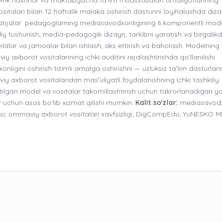
ositalari bilan 12 haftalik malaka oshirish dasturini loyihalashda di
atijalar: pedagoglarning mediasavodxonligining 6 komponentli mode
idiy tushunish; media-pedagogik dizayn; tarkibni yaratish va birgalik
Oilalar va jamoalar bilan ishlash; aks ettirish va baholash. Modelning
 axborot vositalarining ichki auditini rejalashtirishda qo'llanilishi
igini oshirish tizimli amalga oshirishni — uzluksiz taʼlim dasturlari
y axborot vositalaridan masʼuliyatli foydalanishning ichki tashkiliy
etilgan model va vositalar takomillashtirish uchun takrorlanadigan yo'
r uchun asos bo'lib xizmat qilishi mumkin.
Kalit so'zlar:
mediasavodx
si; ommaviy axborot vositalari xavfsizligi; DigCompEdu; YuNESKO MI