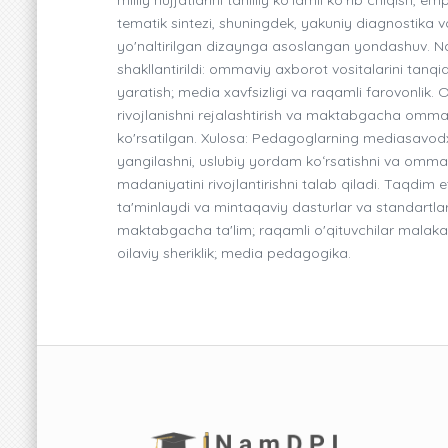
tematik sintezi, shuningdek, yakuniy diagnostika v
yo'naltirilgan dizaynga asoslangan yondashuv. N
shakllantirildi: ommaviy axborot vositalarini tanq
yaratish; media xavfsizligi va raqamli farovonlik. 
rivojlanishni rejalashtirish va maktabgacha ommaviy
ko'rsatilgan. Xulosa: Pedagoglarning mediasavodxonl
yangilashni, uslubiy yordam koʻrsatishni va ommavi
madaniyatini rivojlantirishni talab qiladi. Taqdim 
ta'minlaydi va mintaqaviy dasturlar va standartla
maktabgacha ta'lim; raqamli o'qituvchilar malaka
oilaviy sheriklik; media pedagogika.