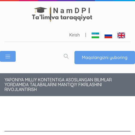
Kirish
|
Maqolangizni yuboring
YAPONIYA MILLIY KONTENTIGA ASOSLANGAN BILIMLAR
YORDAMIDA TALABALARNI MANTIQIY FIKRLASHINI
RIVOJLANTIRISH