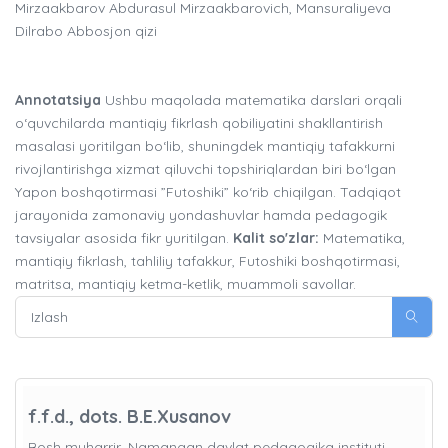
Mirzaakbarov Abdurasul Mirzaakbarovich, Mansuraliyeva
Dilrabo Abbosjon qizi
Annotatsiya
Ushbu maqolada matematika darslari orqali
o‘quvchilarda mantiqiy fikrlash qobiliyatini shakllantirish
masalasi yoritilgan bo‘lib, shuningdek mantiqiy tafakkurni
rivojlantirishga xizmat qiluvchi topshiriqlardan biri bo‘lgan
Yapon boshqotirmasi ”Futoshiki” ko‘rib chiqilgan. Tadqiqot
jarayonida zamonaviy yondashuvlar hamda pedagogik
tavsiyalar asosida fikr yuritilgan.
Kalit so'zlar:
Matematika,
mantiqiy fikrlash, tahliliy tafakkur, Futoshiki boshqotirmasi,
matritsa, mantiqiy ketma-ketlik, muammoli savollar.
f.f.d., dots. B.E.Xusanov
Bosh muharrir, Namangan davlat pedagogika instituti