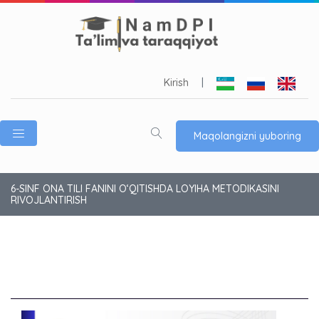
Kirish
|
Maqolangizni yuboring
6-SINF ONA TILI FANINI O‘QITISHDA LOYIHA METODIKASINI
RIVOJLANTIRISH