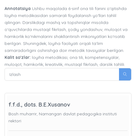
Annotatsiya
Ushbu maqolada 6-sinf ona tili fanini o‘qitishda
loyiha metodikasidan samarali foydalanish yo‘llari tahlil
qilingan. Darslikdagi mashq va topshiriqlar misolida
o‘quvchilarda mustaqil fikrlash, ijodiy yondashuv, muloqot va
hamkorlik ko‘nikmalarini shakllantirish imkoniyatlari ko‘rsatib
berilgan. Shuningdek, loyiha faoliyati orqali ta’lim
samaradorligini oshirishga doir metodik tavsiyalar berilgan.
Kalit so'zlar:
loyiha metodikasi, ona tili, kompetensiyalar,
muloqot, hamkorlik, kreativlik, mustaqil fikrlash, darslik tahlili.
f.f.d., dots. B.E.Xusanov
Bosh muharrir, Namangan davlat pedagogika instituti
rektori