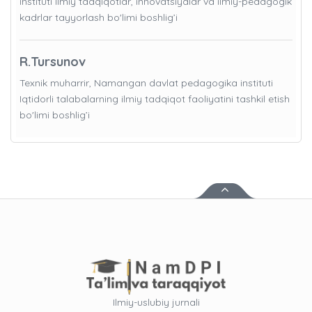
instituti Ilmiy tadqiqotlar, innovatsiyalar va ilmiy-pedagogik
kadrlar tayyorlash bo'limi boshlig’i
R.Tursunov
Texnik muharrir, Namangan davlat pedagogika instituti
Iqtidorli talabalarning ilmiy tadqiqot faoliyatini tashkil etish
bo'limi boshlig’i
Ilmiy-uslubiy jurnali