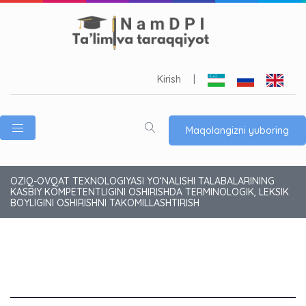
Kirish
|
Maqolangizni yuboring
OZIQ-OVQAT TEXNOLOGIYASI YOʻNALISHI TALABALARINING
KASBIY KOMPETENTLIGINI OSHIRISHDA TERMINOLOGIK, LEKSIK
BOYLIGINI OSHIRISHNI TAKOMILLASHTIRISH