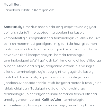
Mualliflar:
Jamalova Dilafruz Komiljon qizi
Annotatsiya
Mazkur maqolada oziq-ovqat texnologiyasi
yoʻnalishida taʼlim olayotgan talabalarning kasbiy
kompetentligini rivojlantirishda terminologik va leksik boylikni
oshirish muammosi yoritilgan. Ilmiy tahlilda hozirgi zamon
mutaxassislaridan talab etilayotgan kasbiy kommunikativ
savodxonlik, til kompetensiyasi hamda texnologik
terminologiyani toʻgʻri qoʻllash koʻnikmalari alohida eʼtiborga
olingan. Maqolada o’quv jarayonida o’zbek, rus va ingliz
tillarida terminologik lug’at boyligini kengaytirish, kasbiy
matnlar bilan ishlash, o’quv topshiriqlarini integratsion
yondashuv asosida tashkil etish bo’yicha metodik tavsiyalar
ishlab chiqilgan. Tadqiqot natijalari o’qituvchilarga
terminologik yo’naltirilgan taʼlimni samarali tashkil etishda
amaliy yordam beradi.
Kalit so'zlar:
terminologik
kompetensiya, kasbiy kommunikatsiya, leksik boylik, oziq-