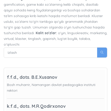
gamification, game kabi so‘zlarning kelib chiqishi, dastlab
qaysi sohada keng foydalanganligi va boshqa sohalardan
ta’lim sohasiga kirib ketishi haqida ma’lumot beriladi. Kluster
uslubi, so‘zlarni to‘g‘ri tartibga qo‘yib grammatik jihatdan
to‘g‘ri gap tuzish. Umuman olganda o‘yin tushunchasi haqida
tushuncha beriladi.
Kalit so'zlar:
o‘yin, linguokreativ, marketing,
virtual, klaster, tinglash, gapirish, lug‘at boylik, talaba,
o‘qituvchi.
f.f.d., dots. B.E.Xusanov
Bosh muharrir, Namangan davlat pedagogika instituti
rektori
k.f.d., dots. M.R.Qodirxonov