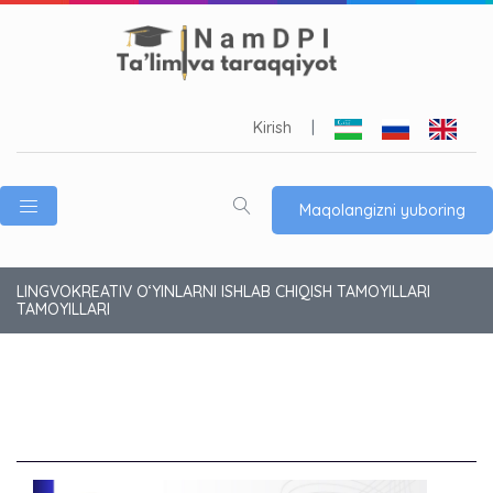
Kirish
|
Maqolangizni yuboring
LINGVOKREATIV O‘YINLARNI ISHLAB CHIQISH TAMOYILLARI
TAMOYILLARI