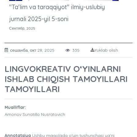
"Ta'lim va taraqqiyot" ilmiy-uslubiy
jurnali 2025-yil 5-soni
Сентябр, 2025
сешанба, окт 28, 2025
335
Yuklab olish
LINGVOKREATIV O‘YINLARNI
ISHLAB CHIQISH TAMOYILLARI
TAMOYILLARI
Mualliflar:
Amonov Sunatillo Nusratovich
Annotatsiya
Ushbu maqolada o‘yin tushunchasi ya’ni: