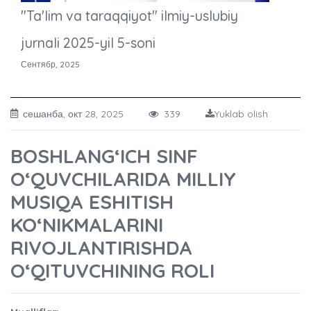
"Ta'lim va taraqqiyot" ilmiy-uslubiy
jurnali 2025-yil 5-soni
Сентябр, 2025
сешанба, окт 28, 2025
339
Yuklab olish
BOSHLANG‘ICH SINF
O‘QUVCHILARIDA MILLIY
MUSIQA ESHITISH
KO‘NIKMALARINI
RIVOJLANTIRISHDA
O‘QITUVCHINING ROLI