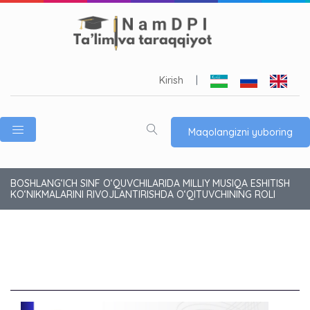
Kirish
|
Maqolangizni yuboring
BOSHLANG‘ICH SINF O‘QUVCHILARIDA MILLIY MUSIQA ESHITISH
KO‘NIKMALARINI RIVOJLANTIRISHDA O‘QITUVCHINING ROLI