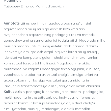
Mualliflar:
Tajiboyev Elmurod Mahmudjonovich
Annotatsiya
ushbu ilmiy maqolada boshlang‘ich sinf
o‘quvchilarida milliy musiqa eshitish ko‘nikmalarini
rivojlantirishda o‘qituvchining pedagogik roli va metodik
yondashuvlarning samaradorligi tadqiq etildi. Maqolada milliy
musiqa madaniyati, musiqiy estetik idrok, hamda didaktik
innovatsiyalarni qo‘llash orqali o‘quvchilarda milliy musiqiy
identitet va kompetensiyalarni shakllantirish mexanizmlari
konseptual tarzda tahlil qilinadi. Maqolada interaktiv,
multimodal va raqamli pedagogik texnologiyalar, xususan,
vizual-audio platformalar, virtual cholg‘u simulyatorlari va
axborot-kommunikatsiya vositalari yordamida ta’lim
jarayonini transformatsiya qilish jarayonlari ko‘rib chiqiladi.
Kalit so'zlar:
pedagogik innovatsiyalar, raqamli pedagogika,
multimodal ta’lim, estetik tarbiya, individual, differensial,
axborot-kommunikatsiya texnologiyalari, virtual cholg‘u
simulyatorlari, musiqiy madaniyat, didaktik metodlar.