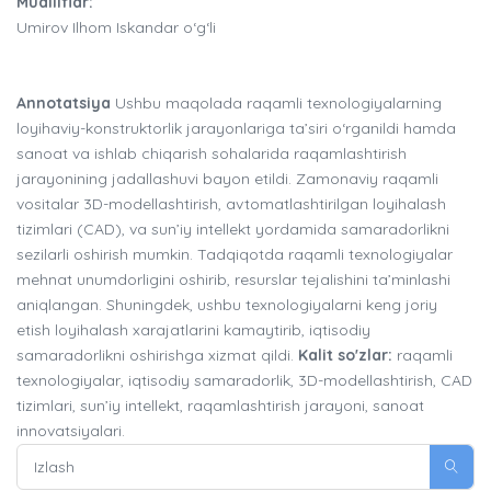
Mualliflar:
Umirov Ilhom Iskandar o‘g‘li
Annotatsiya
Ushbu maqolada raqamli texnologiyalarning
loyihaviy-konstruktorlik jarayonlariga ta’siri o‘rganildi hamda
sanoat va ishlab chiqarish sohalarida raqamlashtirish
jarayonining jadallashuvi bayon etildi. Zamonaviy raqamli
vositalar 3D-modellashtirish, avtomatlashtirilgan loyihalash
tizimlari (CAD), va sun’iy intellekt yordamida samaradorlikni
sezilarli oshirish mumkin. Tadqiqotda raqamli texnologiyalar
mehnat unumdorligini oshirib, resurslar tejalishini ta’minlashi
aniqlangan. Shuningdek, ushbu texnologiyalarni keng joriy
etish loyihalash xarajatlarini kamaytirib, iqtisodiy
samaradorlikni oshirishga xizmat qildi.
Kalit so'zlar:
raqamli
texnologiyalar, iqtisodiy samaradorlik, 3D-modellashtirish, CAD
tizimlari, sun’iy intellekt, raqamlashtirish jarayoni, sanoat
innovatsiyalari.