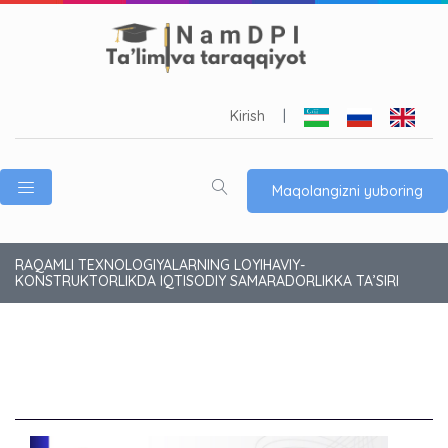
Kirish
|
Maqolangizni yuboring
RAQAMLI TEXNOLOGIYALARNING LOYIHAVIY-
KONSTRUKTORLIKDA IQTISODIY SAMARADORLIKKA TA’SIRI