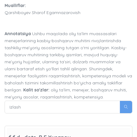
Mualliflar:
Qarshiboyev Sharof Egamnazarovish
Annotatsiya
Ushbu maqolada oliy ta’lim muassasalari
menejerlarining kasbiy-boshqaruv muhitini rivojlantirishda
tashkiliy-me’yoriy asoslarning tutgan o‘rni yoritilgan. Kasbiy-
boshqaruv muhitining tarkibiy qismlari, mavjud huquqiy-
me’yoriy hujjatlar, ularning ta’siri, dolzarb muammolar va
ularni bartaraf etish yo‘llari tahlil qilingan. Shuningdek,
menejerlar faoliyatini raqamlashtirish, kompetensiya modeli va
baholash tizimini takomillashtirish bo‘yicha amaliy takliflar
berilgan.
Kalit so'zlar:
oliy ta’lim, menejer, boshqaruv muhiti,
me’yoriy asoslar, raqamlashtirish, kompetensiya.