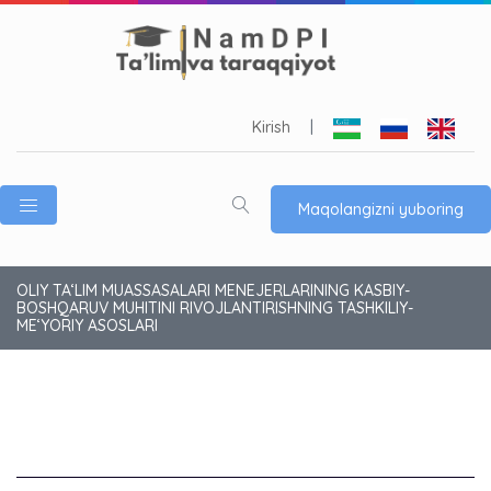
Kirish
|
Maqolangizni yuboring
OLIY TA‘LIM MUASSASALARI MENEJERLARINING KASBIY-
BOSHQARUV MUHITINI RIVOJLANTIRISHNING TASHKILIY-
ME‘YORIY ASOSLARI