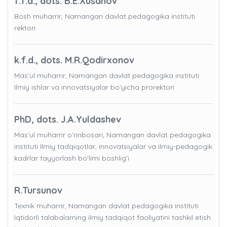
f.f.d., dots. B.E.Xusanov
Bosh muharrir, Namangan davlat pedagogika instituti
rektori
k.f.d., dots. M.R.Qodirxonov
Mas’ul muharrir, Namangan davlat pedagogika instituti
Ilmiy ishlar va innovatsiyalar bo’yicha prorektori
PhD, dots. J.A.Yuldashev
Mas’ul muharrir o’rinbosari, Namangan davlat pedagogika
instituti Ilmiy tadqiqotlar, innovatsiyalar va ilmiy-pedagogik
kadrlar tayyorlash bo'limi boshlig’i
R.Tursunov
Texnik muharrir, Namangan davlat pedagogika instituti
Iqtidorli talabalarning ilmiy tadqiqot faoliyatini tashkil etish