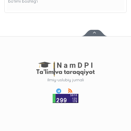
bo'limi boshlig’i
Ilmiy-uslubiy jurnali