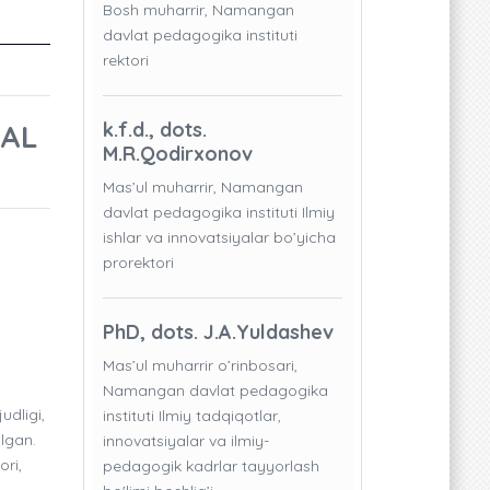
Bosh muharrir, Namangan
davlat pedagogika instituti
rektori
IAL
k.f.d., dots.
M.R.Qodirxonov
Mas’ul muharrir, Namangan
davlat pedagogika instituti Ilmiy
ishlar va innovatsiyalar bo’yicha
prorektori
PhD, dots. J.A.Yuldashev
Mas’ul muharrir o’rinbosari,
Namangan davlat pedagogika
dligi,
instituti Ilmiy tadqiqotlar,
ilgan.
innovatsiyalar va ilmiy-
ori,
pedagogik kadrlar tayyorlash