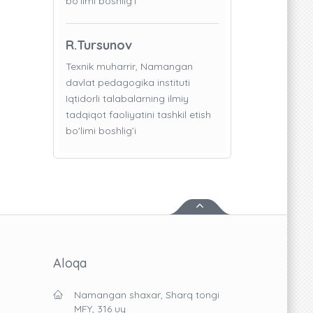
bo'limi boshlig’i
R.Tursunov
Texnik muharrir, Namangan
davlat pedagogika instituti
Iqtidorli talabalarning ilmiy
tadqiqot faoliyatini tashkil etish
bo'limi boshlig’i
Aloqa
Namangan shaxar, Sharq tongi
MFY, 316 uy