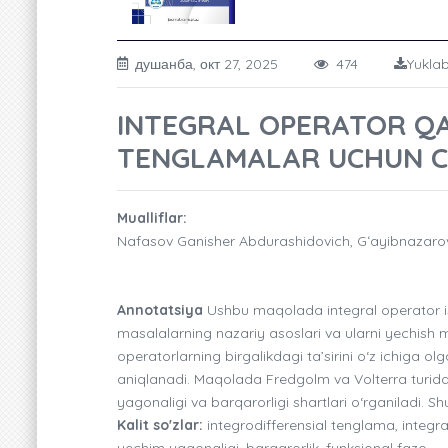
душанба, окт 27, 2025
474
Yuklab
INTEGRAL OPERATOR Q
TENGLAMALAR UCHUN C
Mualliflar:
Nafasov Ganisher Abdurashidovich, Gʻayibnazar
Annotatsiya
Ushbu maqolada integral operator is
masalalarning nazariy asoslari va ularni yechish me
operatorlarning birgalikdagi ta’sirini o‘z ichiga o
aniqlanadi. Maqolada Fredgolm va Volterra turida
yagonaligi va barqarorligi shartlari o‘rganiladi. Sh
Kalit so'zlar:
integrodifferensial tenglama, integr
yechim yagonaligi, barqarorlik, funksional fazo.