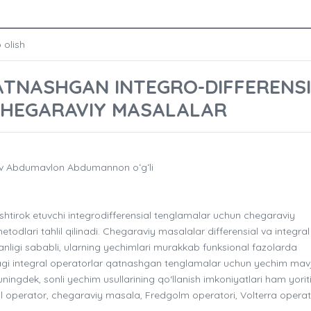
 olish
ATNASHGAN INTEGRO-DIFFERENS
HEGARAVIY MASALALAR
ov Abdumavlon Abdumannon oʻgʻli
htirok etuvchi integrodifferensial tenglamalar uchun chegaraviy
todlari tahlil qilinadi. Chegaraviy masalalar differensial va integral
lganligi sababli, ularning yechimlari murakkab funksional fazolarda
gi integral operatorlar qatnashgan tenglamalar uchun yechim mavju
uningdek, sonli yechim usullarining qo‘llanish imkoniyatlari ham yorit
al operator, chegaraviy masala, Fredgolm operatori, Volterra operat