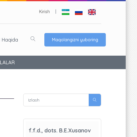
Kirish
|
l Haqida
Maqolangizni yuboring
ALALAR
f.f.d., dots. B.E.Xusanov