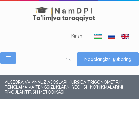
Kirish
|
Maqolangizni yuboring
ALGEBRA VA ANALIZ ASOSLARI KURSIDA TRIGONOMETRIK
TENGLAMA VA TENGSIZLIKLARNI YECHISH KO‘NIKMALARINI
RIVOJLANTIRISH METODIKASI