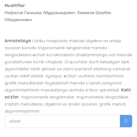
Mualliflar:
Нафасов Ганишер Абдурашидович, Хакимов Шербек
Обиджонович
Annotatsiya
Ushbu maqolada maktab algebra va analiz
asoslari kursida trigonometrik tenglamalar hamda
tengsizliklarni еchish ko‘nikmalarini shakllantirishga oid metodik
yondashuvlar ko‘rib chiqiladi. O‘quvchilar duch keladigan tipik
qiyinchiliklar tahlil qilinadi va ularni bartaraf etishning samarali
usullari taklif etiladi. Ayniqsa, еchish usullarini tizimlashtirish,
grafik metodlardan foydalanish hamda o‘qitish jarayonini
algoritmlashtirish masalalariga alohida e’tibor qaratiladi.
Kalit
so'zlar:
trigonometrik tenglamalar, trigonometrik tengsizliklar,
o‘qitish metodikasi, algebra va analiz asoslari, grafik metod,
algoritmlashtirish.