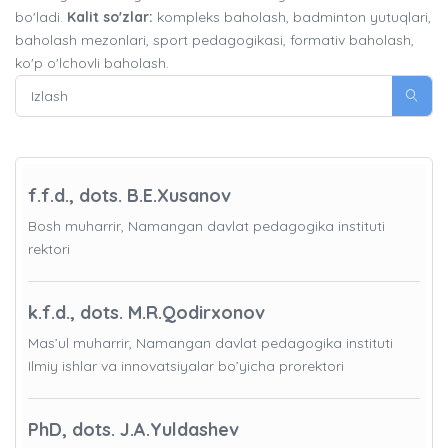
bo'ladi.
Kalit so'zlar:
kompleks baholash, badminton yutuqlari,
baholash mezonlari, sport pedagogikasi, formativ baholash,
ko'p o'lchovli baholash.
f.f.d., dots. B.E.Xusanov
Bosh muharrir, Namangan davlat pedagogika instituti
rektori
k.f.d., dots. M.R.Qodirxonov
Mas’ul muharrir, Namangan davlat pedagogika instituti
Ilmiy ishlar va innovatsiyalar bo’yicha prorektori
PhD, dots. J.A.Yuldashev