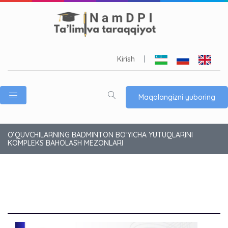
Kirish
|
Maqolangizni yuboring
O‘QUVCHILARNING BADMINTON BO‘YICHA YUTUQLARINI
KOMPLEKS BAHOLASH MEZONLARI