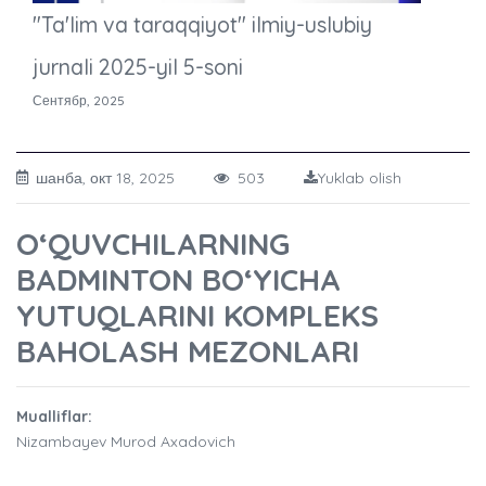
"Ta'lim va taraqqiyot" ilmiy-uslubiy
jurnali 2025-yil 5-soni
Сентябр, 2025
шанба, окт 18, 2025
503
Yuklab olish
O‘QUVCHILARNING
BADMINTON BO‘YICHA
YUTUQLARINI KOMPLEKS
BAHOLASH MEZONLARI
Mualliflar:
Nizambayev Murod Axadovich