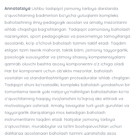
Annotatsiya
Ushbu tadqiqot jismoniy tarbiya darslarida
o'quvchilarning badminton bo'yicha yutuqlarini kompleks
baholashning ilmiy-pedagogik asoslari va amaliy mezonlarini
ishlab chiqishga bag'ishlangan. Tadqiqot zamonaviy baholash
nazariyalari, sport pedagogikasi va psixometriya tamoyillariga
asoslanib, ko'p o'lchovli baholash tizimini taklif etadi. Taqdim
etilgan tizim texnik mahorat, taktik bilim, jismoniy tayyorgarlik,
psixologik xususiyatlar va ijtimoiy-shaxsiy kompetensiyalarni
qamrab oluvchi beshta asosiy komponentni o'z ichiga oladi.
Har bir komponent uchun ob'ektiv mezonlar, baholash
vositalari va standartlashtirilgan protseduralar ishlab chiqilgan.
Tadqiqot shuni ko'rsatadiki, kompleks baholash yondashuvi bir
tomonlama texnik yoki natija-yo'naltirilgan baholashdan ko'ra
o'quvchilarning haqiqiy rivojlanishini to'liqroq aks ettiradi va
motivatsiyani oshiradi. Amaliy tavsiyalar turli yosh guruhlari va
tayyorgarlik darajalariga mos keladigan baholash
instrumentlarini taqdim etadi. Natijalar jismoniy tarbiya
o'qituvchilari, murabbiylar va ta'lim boshqaruvchilari uchun
dalillarga asoslangan baholash tizimini yaratishda asos