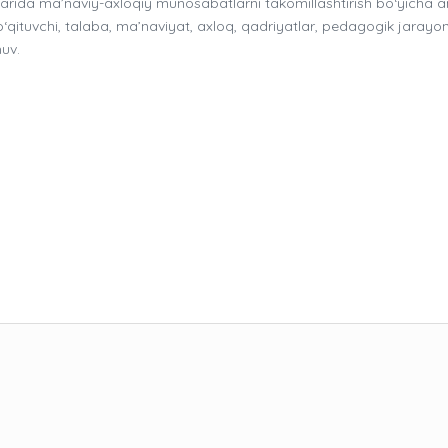
alarida ma’naviy-axloqiy munosabatlarni takomillashtirish bo‘yicha 
 o‘qituvchi, talaba, ma’naviyat, axloq, qadriyatlar, pedagogik jarayon
huv.