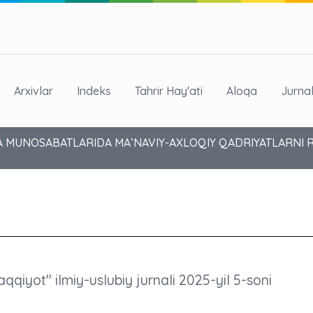
Arxivlar
Indeks
Tahrir Hay'ati
Aloqa
Jurna
LABA MUNOSABATLARIDA MA’NAVIY-AXLOQIY QADRIYATLARNI
aqqiyot" ilmiy-uslubiy jurnali 2025-yil 5-soni