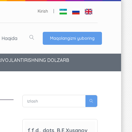
Kirish
|
l Haqida
Maqolangizni yuboring
 RIVOJLANTIRISHNING DOLZARB
f.f.d., dots. B.E.Xusanov