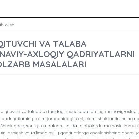
ab olish
‘QITUVCHI VA TALABA
NAVIY-AXLOQIY QADRIYATLARNI
OLZARB MASALALARI
 o‘qituvchi va talaba o‘rtasidagi munosabatlarning ma’naviy-axloqi
 qadriyatlarning ta’lim jarayonidagi o‘rni, ularni shakllantirishning n
. Shuningdek, xorijiy tajribalar misolida talabalarda ma’naviy immuni
tini oshirish va ta’limda milliy qadriyatlarga asoslanishning ahamiya