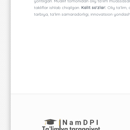
yoritilgan. Muallif tomonidan oliy ta’lim muassas
takliflar ishlab chiqilgan.
Kalit so'zlar:
Oliy ta’lim,
tarbiya, ta’lim samaradorligi, innovatsion yondas