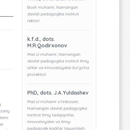
Bosh muharrir, Namangan
davlat pedagogika instituti
rektori
k.f.d., dots.
M.R.Qodirxonov
Mas’ul muharrir, Namangan
davlat pedagogika instituti Ilmiy
ishlar va innovatsiyalar bo’yicha
prorektori
PhD, dots. J.A.Yuldashev
Mas’ul muharrir o’rinbosari,
y
Namangan davlat pedagogika
azariy
instituti Ilmiy tadqiqotlar,
tetni
innovatsiyalar va ilmiy-
ti
pedagogik kadrlar tayyorlash