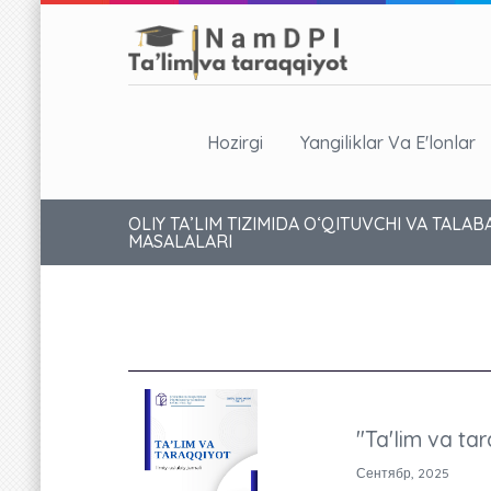
Hozirgi
Yangiliklar Va E'lonlar
OLIY TA’LIM TIZIMIDA O‘QITUVCHI VA TA
MASALALARI
"Ta'lim va tar
Сентябр, 2025