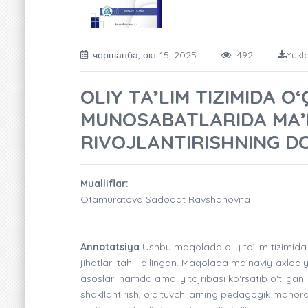
чоршанба, окт 15, 2025
492
Yukl
OLIY TA’LIM TIZIMIDA O
MUNOSABATLARIDA MA’
RIVOJLANTIRISHNING D
Mualliflar:
Otamuratova Sadoqat Ravshanovna
Annotatsiya
Ushbu maqolada oliy ta’lim tizimida
jihatlari tahlil qilingan. Maqolada ma’naviy-axloqiy
asoslari hamda amaliy tajribasi ko‘rsatib o‘tilgan
shakllantirish, o‘qituvchilarning pedagogik mahora