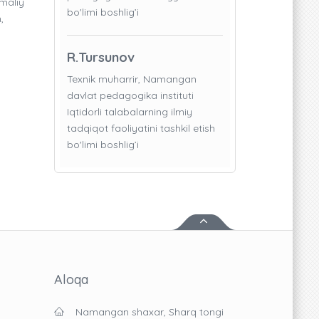
amaliy
bo'limi boshlig’i
,
R.Tursunov
Texnik muharrir, Namangan
davlat pedagogika instituti
Iqtidorli talabalarning ilmiy
tadqiqot faoliyatini tashkil etish
bo'limi boshlig’i
Aloqa
Namangan shaxar, Sharq tongi