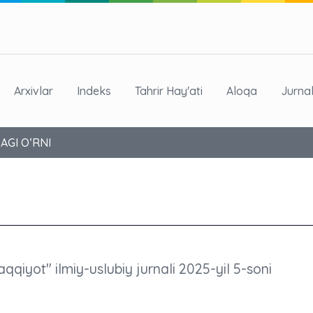
Arxivlar
Indeks
Tahrir Hay'ati
Aloqa
Jurna
AGI OʻRNI
aqqiyot" ilmiy-uslubiy jurnali 2025-yil 5-soni