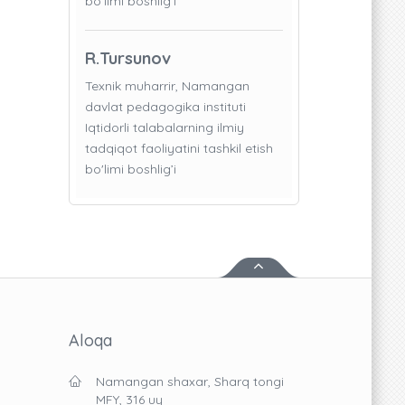
bo'limi boshlig’i
R.Tursunov
Texnik muharrir, Namangan
davlat pedagogika instituti
Iqtidorli talabalarning ilmiy
tadqiqot faoliyatini tashkil etish
bo'limi boshlig’i
Aloqa
Namangan shaxar, Sharq tongi
MFY, 316 uy