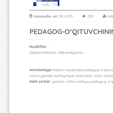
чоршанба, окт 08, 2025
325
Yukl
PEDAGOG-OʻQITUVCHININ
Mualliflar:
Aliyeva Matluba Jakbaraliyevna
Annotatsiya
Mazkur maqolada pedagog-oʻqituvchinin
uchun yaratib berilayotgan sharoitlar, ta’lim soha
Kalit so'zlar:
yoshlar, ta’lim-tarbiya, pedagog, oʻq