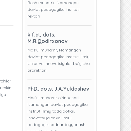
Bosh muharrir, Namangan
davlat pedagogika instituti
rektori
k.f.d., dots.
M.R.Qodirxonov
Mas’ul muharrir, Namangan
davlat pedagogika instituti Ilmiy
ishlar va innovatsiyalar bo’yicha
prorektori
chilar
mumkin
PhD, dots. J.A.Yuldashev
iyat.
Mas’ul muharrir o’rinbosari,
Namangan davlat pedagogika
instituti Ilmiy tadqiqotlar,
innovatsiyalar va ilmiy-
pedagogik kadrlar tayyorlash