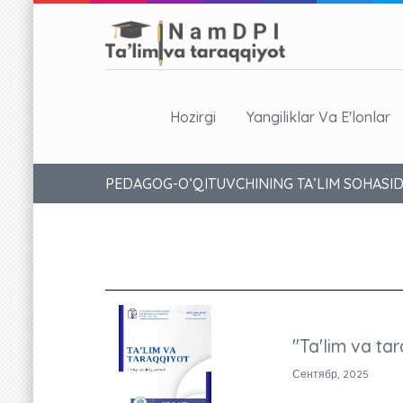
Hozirgi
Yangiliklar Va E'lonlar
PEDAGOG-OʻQITUVCHINING TA’LIM SOHASID
"Ta'lim va tar
Сентябр, 2025