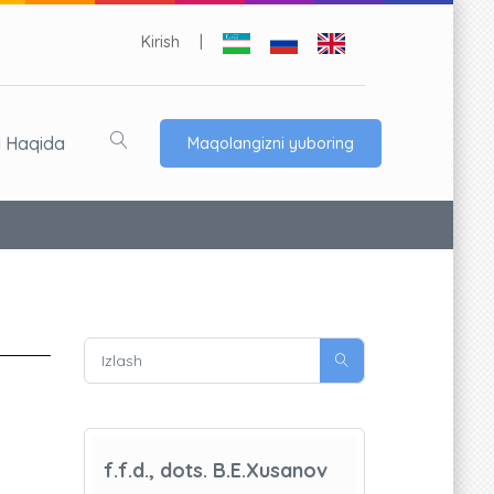
Kirish
|
l Haqida
Maqolangizni yuboring
f.f.d., dots. B.E.Xusanov