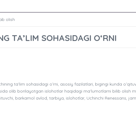
ab olish
G TA’LIM SOHASIDAGI OʻRNI
g ta’lim sohasidagi oʻrni, asosiy fazilatlari, bigingi kunda oʻqituv
sida olib borilayotgan islohotlar haqidagi ma’lumotlarni bilib olish 
ituvchi, barkamol avlod, tarbiya, islohotlar, Uchinchi Renessans, jam