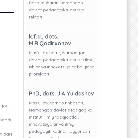
Bosh muharrir, Namangan
davlat pedagogika instituti
rektori
k.f.d., dots.
M.R.Qodirxonov
Mas’ul muharrir, Namangan
davlat pedagogika instituti Ilmiy
ishlar va innovatsiyalar bo’yicha
prorektori
PhD, dots. J.A.Yuldashev
Mas’ul muharrir o’rinbosari,
agogik
Namangan davlat pedagogika
instituti Ilmiy tadqiqotlar,
linadi.
innovatsiyalar va ilmiy-
pedagogik kadrlar tayyorlash
ni dars