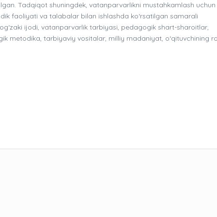
a etilgan. Tadqiqot shuningdek, vatanparvarlikni mustahkamlash uchun
dik faoliyati va talabalar bilan ishlashda ko‘rsatilgan samarali
og‘zaki ijodi, vatanparvarlik tarbiyasi, pedagogik shart-sharoitlar,
k metodika, tarbiyaviy vositalar, milliy madaniyat, o‘qituvchining rol