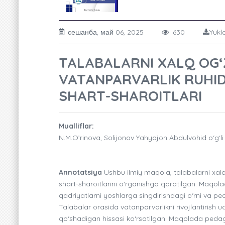
сешанба, май 06, 2025
630
Yukl
TALABALARNI XALQ OG‘Z
VATANPARVARLIK RUHID
SHART-SHAROITLARI
Mualliflar:
N.M.O’rinova, Solijonov Yahyojon Abdulvohid o‘g‘li
Annotatsiya
Ushbu ilmiy maqola, talabalarni xalq
shart-sharoitlarini o‘rganishga qaratilgan. Maqolad
qadriyatlarni yoshlarga singdirishdagi o‘rni va ped
Talabalar orasida vatanparvarlikni rivojlantirish u
qo‘shadigan hissasi ko‘rsatilgan. Maqolada pedagogi