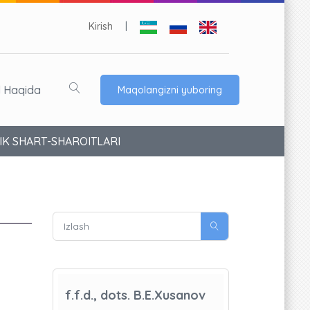
Kirish
|
l Haqida
Maqolangizni yuboring
IK SHART-SHAROITLARI
f.f.d., dots. B.E.Xusanov