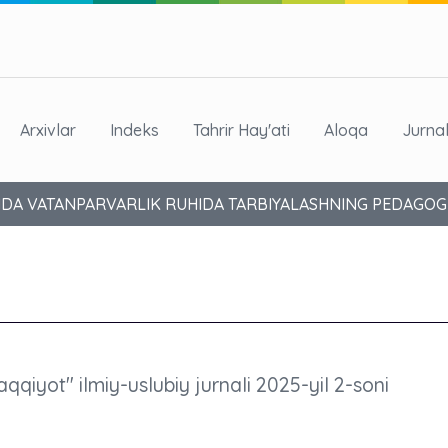
Arxivlar
Indeks
Tahrir Hay'ati
Aloqa
Jurna
SIDA VATANPARVARLIK RUHIDA TARBIYALASHNING PEDAGOG
aqqiyot" ilmiy-uslubiy jurnali 2025-yil 2-soni