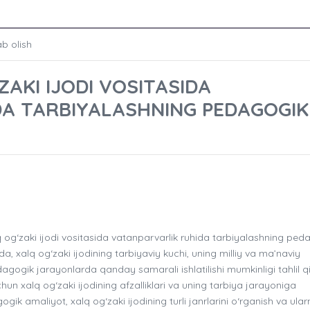
ab olish
AKI IJODI VOSITASIDA
A TARBIYALASHNING PEDAGOGIK
 og‘zaki ijodi vositasida vatanparvarlik ruhida tarbiyalashning ped
a, xalq og‘zaki ijodining tarbiyaviy kuchi, uning milliy va ma’naviy
agogik jarayonlarda qanday samarali ishlatilishi mumkinligi tahlil qi
chun xalq og‘zaki ijodining afzalliklari va uning tarbiya jarayoniga
k amaliyot, xalq og‘zaki ijodining turli janrlarini o‘rganish va ular