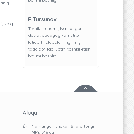
bo'limi boshlig’i
 aniq
R.Tursunov
i, xalq
Texnik muharrir, Namangan
davlat pedagogika instituti
Iqtidorli talabalarning ilmiy
tadqiqot faoliyatini tashkil etish
bo'limi boshlig’i
Aloqa
Namangan shaxar, Sharq tongi
MFY, 316 uy