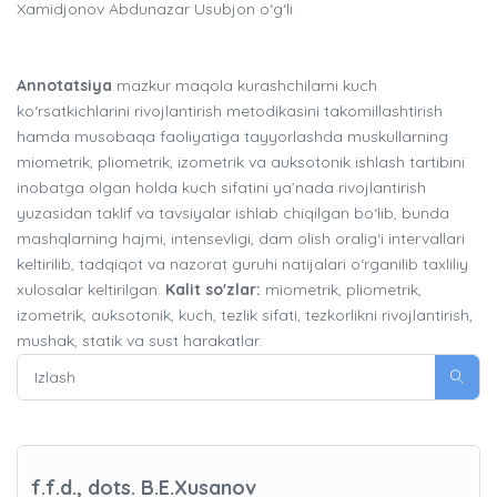
Xamidjonov Abdunazar Usubjon o‘g‘li
Annotatsiya
mazkur maqola kurashchilarni kuch
ko‘rsatkichlarini rivojlantirish metodikasini takomillashtirish
hamda musobaqa faoliyatiga tayyorlashda muskullarning
miometrik, pliometrik, izometrik va auksotonik ishlash tartibini
inobatga olgan holda kuch sifatini ya’nada rivojlantirish
yuzasidan taklif va tavsiyalar ishlab chiqilgan bo‘lib, bunda
mashqlarning hajmi, intensevligi, dam olish oralig‘i intervallari
keltirilib, tadqiqot va nazorat guruhi natijalari o‘rganilib taxliliy
xulosalar keltirilgan.
Kalit so'zlar:
miometrik, pliometrik,
izometrik, auksotonik, kuch, tezlik sifati, tezkorlikni rivojlantirish,
mushak, statik va sust harakatlar.
f.f.d., dots. B.E.Xusanov