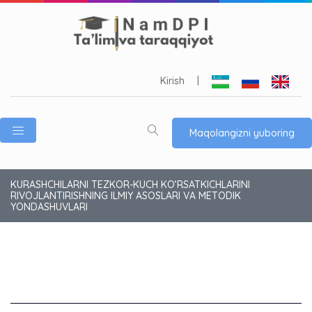
Kirish
|
Maqolangizni yuboring
KURASHCHILARNI TEZKOR-KUCH KO‘RSATKICHLARINI
RIVOJLANTIRISHNING ILMIY ASOSLARI VA METODIK
YONDASHUVLARI