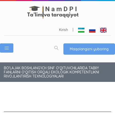
Kirish
|
Maqolangizni yuboring
BO‘LAJAK BOSHLANG‘ICH SINF O‘QITUVCHILARIDA TABIIY
FANLARNI O‘QITISH ORQALI EKOLOGIK KOMPETENTLIKNI
RIVOJLANTIRISH TEXNOLOGIYALARI