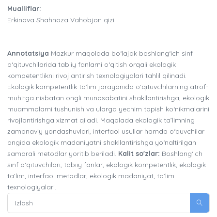
Mualliflar:
Erkinova Shahnoza Vahobjon qizi
Annotatsiya
Mazkur maqolada bo‘lajak boshlang‘ich sinf
o‘qituvchilarida tabiiy fanlarni o‘qitish orqali ekologik
kompetentlikni rivojlantirish texnologiyalari tahlil qilinadi.
Ekologik kompetentlik ta’lim jarayonida o‘qituvchilarning atrof-
muhitga nisbatan ongli munosabatini shakllantirishga, ekologik
muammolarni tushunish va ularga yechim topish ko‘nikmalarini
rivojlantirishga xizmat qiladi. Maqolada ekologik ta’limning
zamonaviy yondashuvlari, interfaol usullar hamda o‘quvchilar
ongida ekologik madaniyatni shakllantirishga yo‘naltirilgan
samarali metodlar yoritib beriladi.
Kalit so'zlar:
Boshlang‘ich
sinf o‘qituvchilari, tabiiy fanlar, ekologik kompetentlik, ekologik
ta’lim, interfaol metodlar, ekologik madaniyat, ta’lim
texnologiyalari.