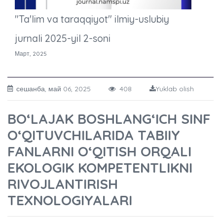
"Ta'lim va taraqqiyot" ilmiy-uslubiy
jurnali 2025-yil 2-soni
Март, 2025
сешанба, май 06, 2025
408
Yuklab olish
BO‘LAJAK BOSHLANG‘ICH SINF
O‘QITUVCHILARIDA TABIIY
FANLARNI O‘QITISH ORQALI
EKOLOGIK KOMPETENTLIKNI
RIVOJLANTIRISH
TEXNOLOGIYALARI