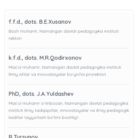
f.f.d., dots. B.E.Xusanov
Bosh muharrir, Namangan davlat pedagogika instituti
rektori
k.f.d., dots. M.R.Qodirxonov
Mas’ul muharrir, Namangan davlat pedagogika instituti
Ilmiy ishlar va innovatsiyalar bo’yicha prorektori
PhD, dots. J.A.Yuldashev
Mas’ul muharrir o’rinbosari, Namangan davlat pedagogika
instituti Ilmiy tadqiqotlar, innovatsiyalar va ilmiy-pedagogik
kadrlar tayyorlash bo'limi boshlig’i
R.Tursunov