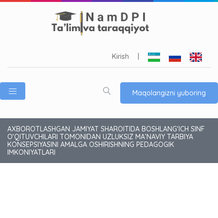
Kirish
|
Maqolangizni yuboring
AXBOROTLASHGAN JAMIYAT SHAROITIDA BOSHLANG‘ICH SINF
O‘QITUVCHILARI TOMONIDAN UZLUKSIZ MA’NAVIY TARBIYA
KONSEPSIYASINI AMALGA OSHIRISHNING PEDAGOGIK
IMKONIYATLARI