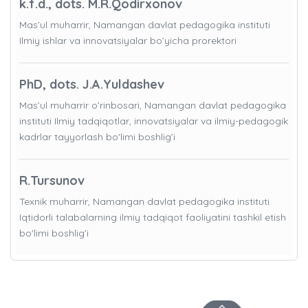
k.f.d., dots. M.R.Qodirxonov
Mas’ul muharrir, Namangan davlat pedagogika instituti
Ilmiy ishlar va innovatsiyalar bo’yicha prorektori
PhD, dots. J.A.Yuldashev
Mas’ul muharrir o’rinbosari, Namangan davlat pedagogika
instituti Ilmiy tadqiqotlar, innovatsiyalar va ilmiy-pedagogik
kadrlar tayyorlash bo'limi boshlig’i
R.Tursunov
Texnik muharrir, Namangan davlat pedagogika instituti
Iqtidorli talabalarning ilmiy tadqiqot faoliyatini tashkil etish
bo'limi boshlig’i