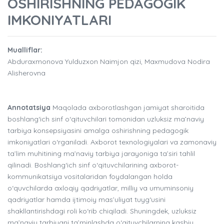
OSHIRISHNING PEDAGOGIK
IMKONIYATLARI
Mualliflar:
Abduraxmonova Yulduzxon Naimjon qizi, Maxmudova Nodira
Alisherovna
Annotatsiya
Maqolada axborotlashgan jamiyat sharoitida
boshlang‘ich sinf o‘qituvchilari tomonidan uzluksiz ma’naviy
tarbiya konsepsiyasini amalga oshirishning pedagogik
imkoniyatlari o‘rganiladi. Axborot texnologiyalari va zamonaviy
ta’lim muhitining ma’naviy tarbiya jarayoniga ta’siri tahlil
qilinadi. Boshlang‘ich sinf o‘qituvchilarining axborot-
kommunikatsiya vositalaridan foydalangan holda
o‘quvchilarda axloqiy qadriyatlar, milliy va umuminsoniy
qadriyatlar hamda ijtimoiy mas’uliyat tuyg‘usini
shakllantirishdagi roli ko‘rib chiqiladi. Shuningdek, uzluksiz
ma’naviy tarbiyani ta’minlashda o‘qituvchilarning kasbiy