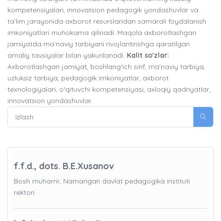
kompetensiyalari, innovatsion pedagogik yondashuvlar va
ta’lim jarayonida axborot resurslaridan samarali foydalanish
imkoniyatlari muhokama qilinadi. Maqola axborotlashgan
jamiyatda ma’naviy tarbiyani rivojlantirishga qaratilgan
amaliy tavsiyalar bilan yakunlanadi.
Kalit so'zlar:
Axborotlashgan jamiyat, boshlang‘ich sinf, ma’naviy tarbiya,
uzluksiz tarbiya, pedagogik imkoniyatlar, axborot
texnologiyalari, o‘qituvchi kompetensiyasi, axloqiy qadriyatlar,
innovatsion yondashuvlar.
f.f.d., dots. B.E.Xusanov
Bosh muharrir, Namangan davlat pedagogika instituti
rektori