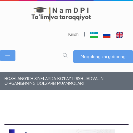
Kirish
|
Maqolangizni yuboring
BOSHLANG‘ICH SINFLARDA KO‘PAYTIRISH JADVALINI
O‘RGANISHNING DOLZARB MUAMMOLARI