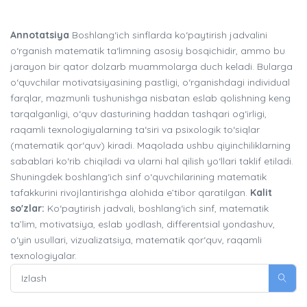
Annotatsiya
Boshlang‘ich sinflarda ko‘paytirish jadvalini
o‘rganish matematik ta‘limning asosiy bosqichidir, ammo bu
jarayon bir qator dolzarb muammolarga duch keladi. Bularga
o‘quvchilar motivatsiyasining pastligi, o‘rganishdagi individual
farqlar, mazmunli tushunishga nisbatan eslab qolishning keng
tarqalganligi, o‘quv dasturining haddan tashqari og‘irligi,
raqamli texnologiyalarning ta‘siri va psixologik to‘siqlar
(matematik qor‘quv) kiradi. Maqolada ushbu qiyinchiliklarning
sabablari ko‘rib chiqiladi va ularni hal qilish yo‘llari taklif etiladi.
Shuningdek boshlang‘ich sinf o‘quvchilarining matematik
tafakkurini rivojlantirishga alohida e’tibor qaratilgan.
Kalit
so'zlar:
Ko‘paytirish jadvali, boshlang‘ich sinf, matematik
ta’lim, motivatsiya, eslab yodlash, differentsial yondashuv,
o‘yin usullari, vizualizatsiya, matematik qor‘quv, raqamli
texnologiyalar.