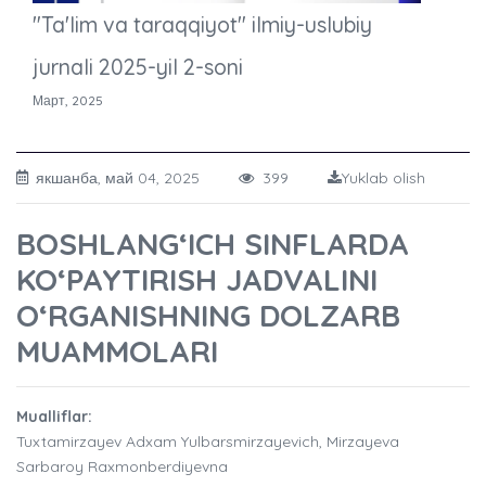
"Ta'lim va taraqqiyot" ilmiy-uslubiy
jurnali 2025-yil 2-soni
Март, 2025
якшанба, май 04, 2025
399
Yuklab olish
BOSHLANG‘ICH SINFLARDA
KO‘PAYTIRISH JADVALINI
O‘RGANISHNING DOLZARB
MUAMMOLARI
Mualliflar:
Tuxtamirzayev Adxam Yulbarsmirzayevich, Mirzayeva
Sarbaroy Raxmonberdiyevna