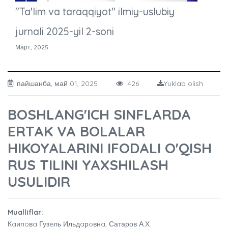
"Ta'lim va taraqqiyot" ilmiy-uslubiy
jurnali 2025-yil 2-soni
Март, 2025
пайшанба, май 01, 2025
426
Yuklab olish
BOSHLANG'ICH SINFLARDA
ERTAK VA BOLALAR
HIKOYALARINI IFODALI O'QISH
RUS TILINI YAXSHILASH
USULIDIR
Mualliflar:
Кaипoвa Гузeль Ильдaрoвнa, Сатаров А.Х.