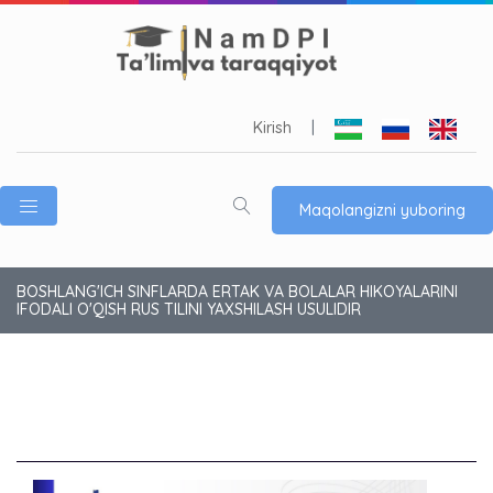
Kirish
|
Maqolangizni yuboring
BOSHLANG'ICH SINFLARDA ERTAK VA BOLALAR HIKOYALARINI
IFODALI O'QISH RUS TILINI YAXSHILASH USULIDIR