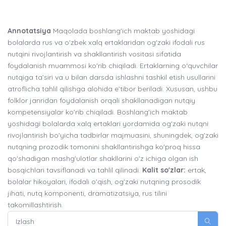
Annotatsiya
Maqolada boshlang'ich maktab yoshidagi
bolalarda rus va o'zbek xalq ertaklaridan og'zaki ifodali rus
nutqini rivojlantirish va shakllantirish vositasi sifatida
foydalanish muammosi ko'rib chiqiladi. Ertaklarning o‘quvchilar
nutqiga ta’siri va u bilan darsda ishlashni tashkil etish usullarini
atroflicha tahlil qilishga alohida e’tibor beriladi. Xususan, ushbu
folklor janridan foydalanish orqali shakllanadigan nutqiy
kompetensiyalar ko'rib chiqiladi. Boshlang'ich maktab
yoshidagi bolalarda xalq ertaklari yordamida og'zaki nutqni
rivojlantirish bo'yicha tadbirlar majmuasini, shuningdek, og'zaki
nutqning prozodik tomonini shakllantirishga ko'proq hissa
qo'shadigan mashg'ulotlar shakllarini o'z ichiga olgan ish
bosqichlari tavsiflanadi va tahlil qilinadi.
Kalit so'zlar:
ertak,
bolalar hikoyalari, ifodali o'qish, og'zaki nutqning prosodik
jihati, nutq komponenti, dramatizatsiya, rus tilini
takomillashtirish.