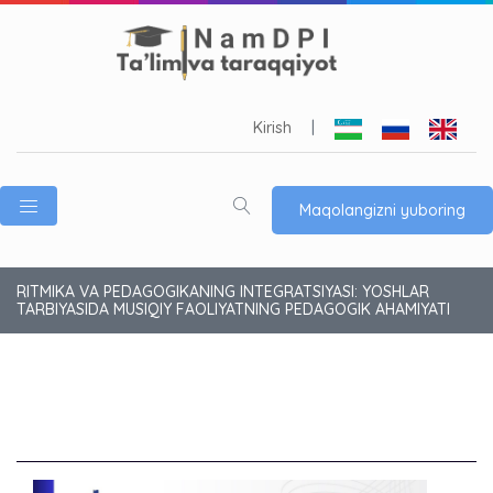
Kirish
|
Maqolangizni yuboring
RITMIKA VA PEDAGOGIKANING INTEGRATSIYASI: YOSHLAR
TARBIYASIDA MUSIQIY FAOLIYATNING PEDAGOGIK AHAMIYATI