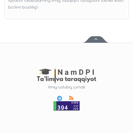
Iqtidorli talabalarning ilmiy tadqiqot faoliyatini tashkil etish
bo'limi boshlig’i
Ilmiy-uslubiy jurnali