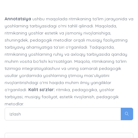
Annotatsiya
ushbu maqolada ritmikaning ta’lim jarayonida va
yoshlarning tarbiyasidagi o‘rni tahlil qilinadi. Maqolada,
ritmikaning yoshlar estetik va jismoniy rivojlanishiga,
shuningdek, pedagogik metodlar orqali musiqiy faoliyatning
tarbiyaviy ahamiyatiga ta’siri o‘rganiladi. Tadqiqotda,
ritmikaning yoshlarning ruhiy va axloqiy tarbiyasida qanday
muhim vosita bo‘lishi ko‘rsatilgan. Maqola, ritmikaning ta’lim
tizimiga integratsiyalashuvi va uning samarali pedagogik
usullar yordamida yoshlarning ijtimoiy mas’uliyatini
rivojlantirishdagi o‘rni haqida muhim ilmiy yangiliklar
o‘rganiladi.
Kalit so'zlar:
ritmika, pedagogika, yoshlar
tarbiyasi, musiqiy faoliyat, estetik rivojlanish, pedagogik
metodlar.