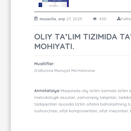
якшанба, апр 27, 2025
420
Yukla
OLIY TA’LIM TIZIMIDA T
MOHIYATI.
Mualliflar:
G‘afurova Munojot Mo‘minovna
Annotatsiya
Maqolada oliy ta’lim tizimida ta’lim si
metodologik asoslari, zamonaviy talqinlari, tarkibiy
tadqiqotlari asosida ta’lim sifatini baholashning t
tushunchasi, sifat komponentlari, sifat mezonlari, t