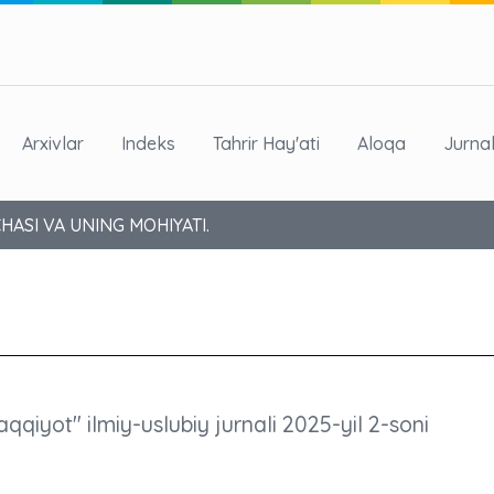
Arxivlar
Indeks
Tahrir Hay'ati
Aloqa
Jurna
CHASI VA UNING MOHIYATI.
aqqiyot" ilmiy-uslubiy jurnali 2025-yil 2-soni