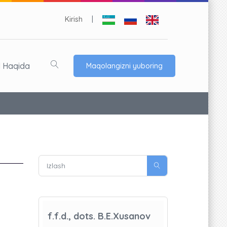
Kirish
|
l Haqida
Maqolangizni yuboring
f.f.d., dots. B.E.Xusanov