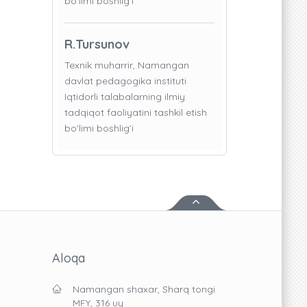
bo'limi boshlig’i
R.Tursunov
Texnik muharrir, Namangan
davlat pedagogika instituti
Iqtidorli talabalarning ilmiy
tadqiqot faoliyatini tashkil etish
bo'limi boshlig’i
Aloqa
Namangan shaxar, Sharq tongi
MFY, 316 uy