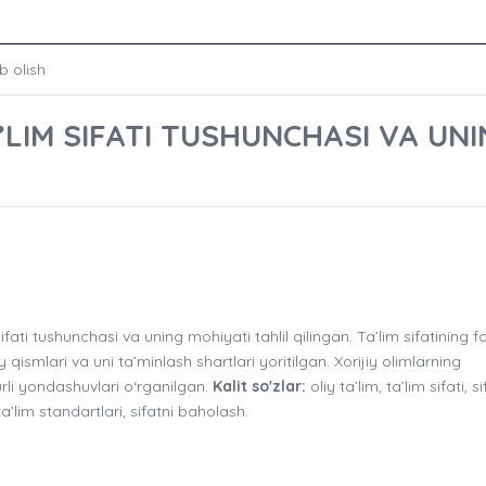
b olish
A’LIM SIFATI TUSHUNCHASI VA UN
fati tushunchasi va uning mohiyati tahlil qilingan. Ta’lim sifatining fa
 qismlari va uni ta’minlash shartlari yoritilgan. Xorijiy olimlarning
urli yondashuvlari o‘rganilgan.
Kalit so'zlar:
oliy ta’lim, ta’lim sifati, si
a’lim standartlari, sifatni baholash.