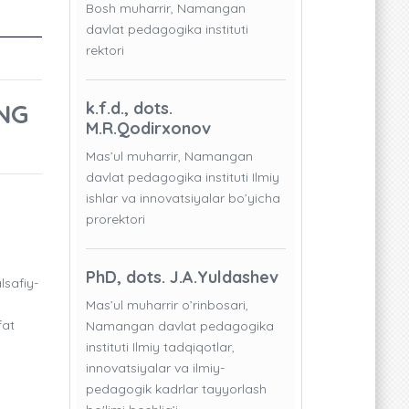
Bosh muharrir, Namangan
davlat pedagogika instituti
rektori
ING
k.f.d., dots.
M.R.Qodirxonov
Mas’ul muharrir, Namangan
davlat pedagogika instituti Ilmiy
ishlar va innovatsiyalar bo’yicha
prorektori
PhD, dots. J.A.Yuldashev
lsafiy-
Mas’ul muharrir o’rinbosari,
fat
Namangan davlat pedagogika
instituti Ilmiy tadqiqotlar,
innovatsiyalar va ilmiy-
pedagogik kadrlar tayyorlash